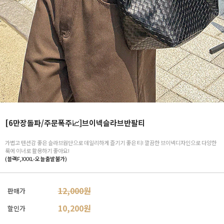
[6만장돌파/주문폭주📈]브이넥슬라브반팔티
가볍고 텐션감 좋은 슬라브원단으로 데일리하게 즐기기 좋은 티! 깔끔한 브이넥디자인으로 다양한
룩에 이너로 활용하기 좋아요!
(블랙F,XXXL-오늘출발불가)
12,000원
판매가
10,200
원
할인가