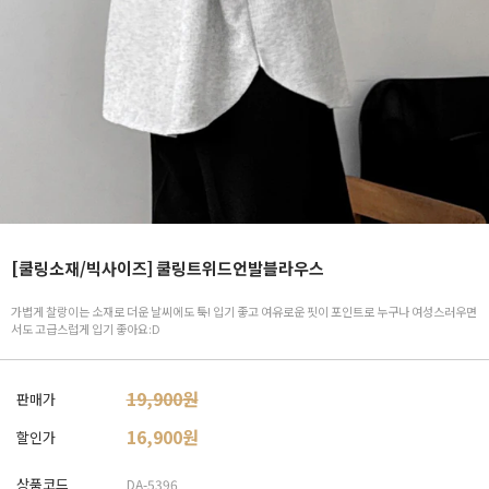
[쿨링소재/빅사이즈] 쿨링트위드언발블라우스
가볍게 찰랑이는 소재로 더운 날씨에도 툭! 입기 좋고 여유로운 핏이 포인트로 누구나 여성스러우면
서도 고급스럽게 입기 좋아요:D
19,900원
판매가
16,900
원
할인가
상품코드
DA-5396