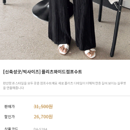
[신축성굿/빅사이즈] 플리츠와이드점프수트
편안함과 스타일을 모두 갖춘 점프수트예요 세로 플리츠 디테일이 더해져 한층 길어 보이는 실루엣
을 연출해줍니다
31,500원
판매가
26,700
원
할인가
상품코드
DA-5284