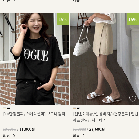
리뷰 : 0
리뷰 : 0
15%
15%
[10만장돌파/스테디셀러] 보그나염티
[린넨소재🧊/인생바지/8천장돌파] 린넨
하프밴딩랩치마바지
11,000원
27,600원
13,000원
/
32,500원
/
리뷰 : 0
리뷰 : 0