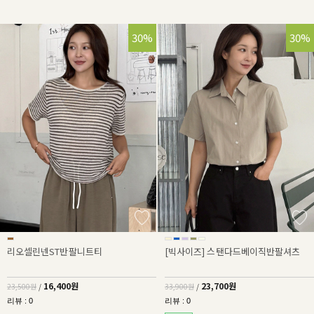
30%
30%
리오셀린넨ST반팔니트티
[빅사이즈] 스탠다드베이직반팔셔츠
16,400원
23,700원
23,500원
/
33,900원
/
리뷰 : 0
리뷰 : 0