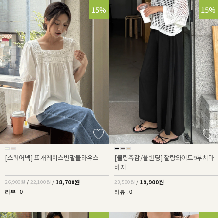
30%
15%
15%
[스퀘어넥] 뜨개레이스반팔블라우스
[쿨링촉감/올밴딩] 찰랑와이드9부치마
바지
18,700원
19,900원
26,900원
/
22,100원
/
23,500원
/
리뷰 : 0
리뷰 : 0