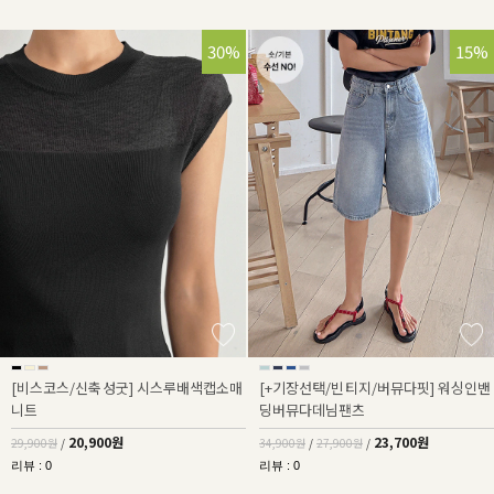
30%
32%
15%
[비스코스/신축성굿] 시스루배색캡소매
[+기장선택/빈티지/버뮤다핏] 워싱인밴
니트
딩버뮤다데님팬츠
20,900원
23,700원
29,900원
/
34,900원
/
27,900원
/
리뷰 : 0
리뷰 : 0