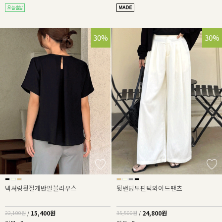
30%
30%
넥셔링뒷절개반팔블라우스
뒷밴딩투핀턱와이드팬츠
15,400원
24,800원
22,100원
/
35,500원
/