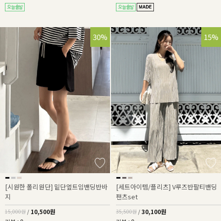
30%
15%
[시원한 폴리원단] 밑단옆트임밴딩반바
[세트아이템/플리츠] V루즈반팔티밴딩
지
팬츠set
10,500원
30,100원
15,000원
/
35,500원
/