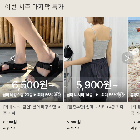
이번 시즌 마지막 특가
[최대 56% 할인] 썸머 바캉스템 20
[한정수량] 썸머 나시티 14종 기획
[최대
종 기획
종 
6,500원
5,900원
17,9
리뷰 : 0
리뷰 : 0
리뷰 :