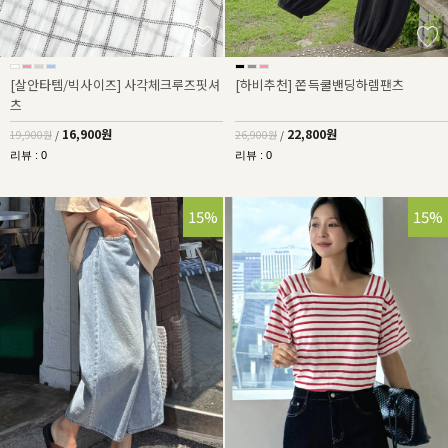
[살안타템/빅사이즈] 사각체크루즈핏셔
[하비추천] 쫀득쿨밴딩하렘팬츠
츠
16,900원
22,800원
19,900원
/
26,900원
/
리뷰 : 0
리뷰 : 0
15%
15%