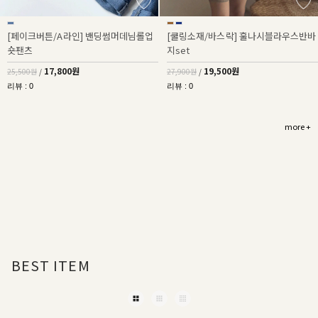
[페이크버튼/A라인] 밴딩썸머데님롤업
[쿨링소재/바스락] 훌나시블라우스반바
숏팬츠
지set
17,800원
19,500원
25,500원
/
27,900원
/
리뷰 : 0
리뷰 : 0
more +
BEST ITEM