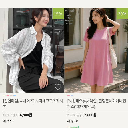
15%
30%
[살안타템/빅사이즈] 사각체크루즈핏셔
[시원해요🧊/A라인] 쿨링플레어미니원
츠
피스(13차 재입고)
16,900원
17,800원
19,900원
/
25,500원
/
리뷰 : 0
리뷰 : 0