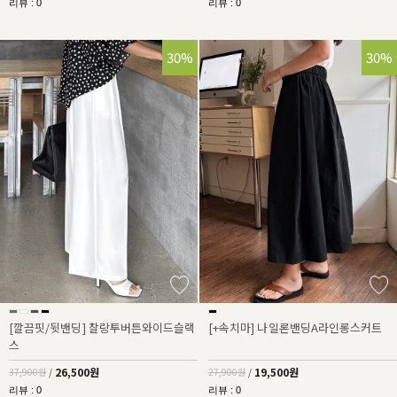
리뷰 : 0
리뷰 : 0
30%
30%
[깔끔핏/뒷밴딩] 찰랑투버튼와이드슬랙
[+속치마] 나일론밴딩A라인롱스커트
스
26,500원
19,500원
37,900원
/
27,900원
/
리뷰 : 0
리뷰 : 0