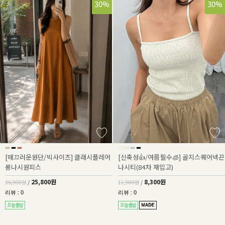
30%
30%
[매끄러운원단/빅사이즈] 클래시플레어
[신축성👍/여름필수🧊] 골지스퀘어넥끈
롱나시원피스
나시티(84차 재입고)
25,800원
8,300원
36,900원
/
11,900원
/
리뷰 : 0
리뷰 : 0