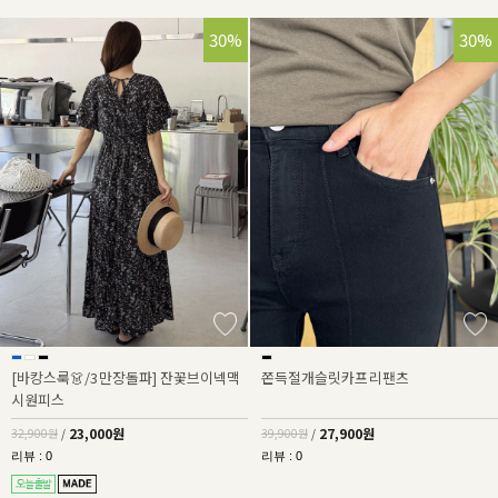
30%
30%
[바캉스룩👗/3만장돌파] 잔꽃브이넥맥
쫀득절개슬릿카프리팬츠
시원피스
23,000원
27,900원
32,900원
/
39,900원
/
리뷰 : 0
리뷰 : 0