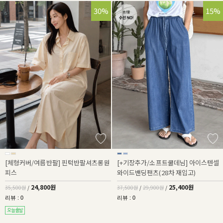
30%
32%
15%
[체형커버/여름반팔] 핀턱반팔셔츠롱원
[+기장추가/소프트쿨데님] 아이스텐셀
피스
와이드밴딩팬츠(28차 재입고)
24,800원
25,400원
35,500원
/
37,500원
/
29,900원
/
리뷰 : 0
리뷰 : 0