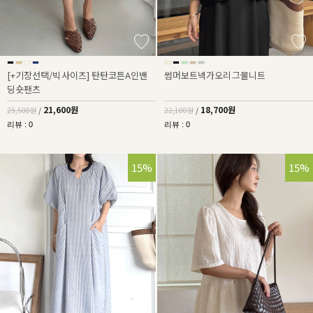
[+기장선택/빅사이즈] 탄탄코튼A인밴
썸머보트넥가오리그물니트
딩숏팬츠
21,600원
18,700원
25,500원
/
22,100원
/
리뷰 : 0
리뷰 : 0
15%
15%