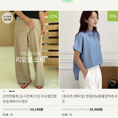
32%
15%
36%
30%
[3천장돌파/실시간베스트] 리오셀인밴
[청셔츠/캐주얼] 텐셀데님톤롤업하프셔
딩절개와이드팬츠
츠
30,100원
20,900원
44,500원
/
35,500원
/
32,500원
/
29,900원
/
리뷰 : 0
리뷰 : 0