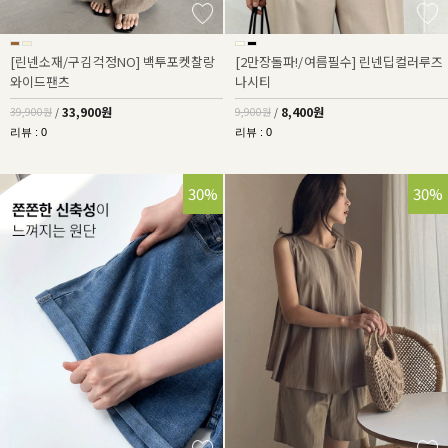
[린넨소재/구김걱정NO] 백투포켓찰랑
[2만장돌파!/여름필수] 린넨딥컬러루즈
와이드팬츠
나시티
33,900원
8,400원
39,900원
/
9,900원
/
리뷰 : 0
리뷰 : 0
30%
30%