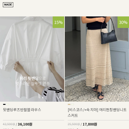
15%
30%
뒷밴딩루즈반팔블라우스
[비스코스/+속치마] 여리펀칭밴딩니트
스커트
36,100원
17,800원
42,500원
/
25,500원
/