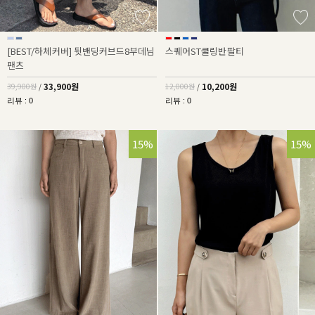
[BEST/하체커버] 뒷밴딩커브드8부데님
스퀘어ST쿨링반팔티
팬츠
33,900원
10,200원
39,900원
/
12,000원
/
리뷰 : 0
리뷰 : 0
15%
15%