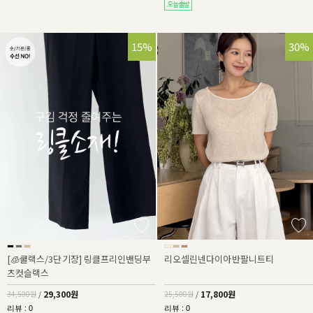
15%
30%
[🧊쿨랙스/3단기장] 링클프리인밴딩부
리오셀린넨다이아반팔니트티
츠컷슬랙스
29,300원
17,800원
34,500원
/
25,500원
/
리뷰 : 0
리뷰 : 0