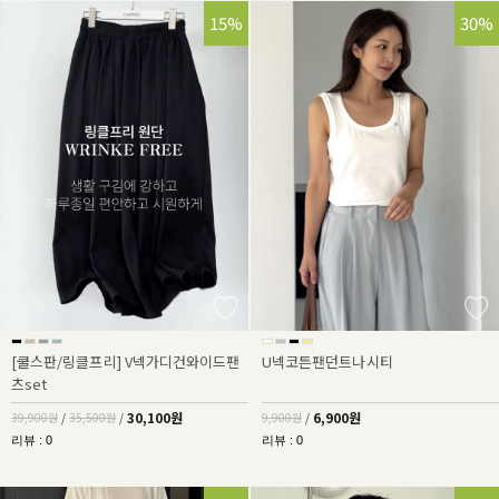
25%
15%
30%
[쿨스판/링클프리] V넥가디건와이드팬
U넥코튼팬던트나시티
츠set
30,100원
6,900원
39,900원
/
35,500원
/
9,900원
/
리뷰 : 0
리뷰 : 0