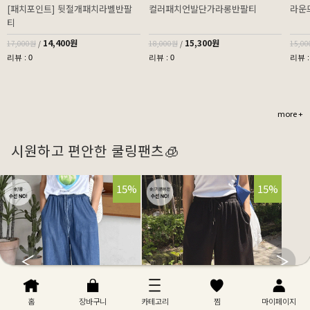
[패치포인트] 뒷절개패치라벨반팔
컬러패치언발단가라롱반팔티
라운
티
14,400원
15,300원
17,000원
/
18,000원
/
15,0
리뷰 : 0
리뷰 : 0
리뷰 :
more +
시원하고 편안한 쿨링팬츠🧊
32%
15%
32%
15%
홈
장바구니
카테고리
찜
마이페이지