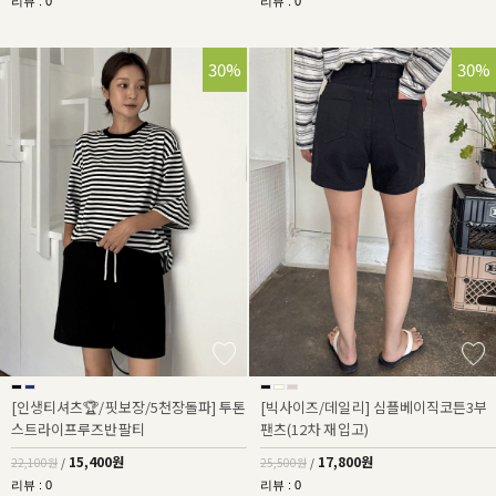
리뷰 : 0
리뷰 : 0
30%
30%
[인생티셔츠🏆/핏보장/5천장돌파] 투톤
[빅사이즈/데일리] 심플베이직코튼3부
스트라이프루즈반팔티
팬츠(12차 재입고)
15,400원
17,800원
22,100원
/
25,500원
/
리뷰 : 0
리뷰 : 0