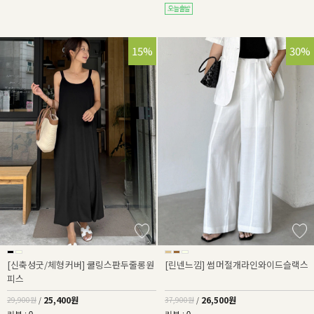
15%
30%
[신축성굿/체형커버] 쿨링스판두줄롱원
[린넨느낌] 썸머절개라인와이드슬랙스
피스
25,400원
26,500원
29,900원
/
37,900원
/