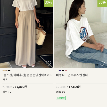
30%
30%
[쿨스판/하비추천] 쫀쫀밴딩핀턱와이드
바잉피그먼트루즈반팔티
팬츠
17,800원
17,800원
25,500원
/
25,500원
/
리뷰 : 0
리뷰 : 0