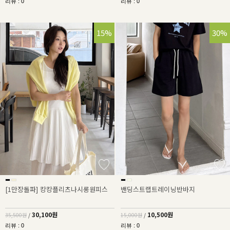
리뷰 : 0
리뷰 : 0
15%
30%
[1만장돌파] 캉캉플리츠나시롱원피스
밴딩스트랩트레이닝반바지
30,100원
10,500원
35,500원
/
15,000원
/
리뷰 : 0
리뷰 : 0