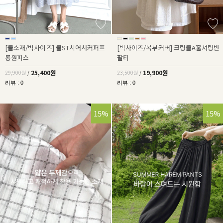
[쿨소재/빅사이즈] 쿨ST시어서커퍼프
[빅사이즈/복부커버] 크링클A훌셔링반
롱원피스
팔티
25,400원
19,900원
29,900원
/
23,500원
/
리뷰 : 0
리뷰 : 0
15%
15%