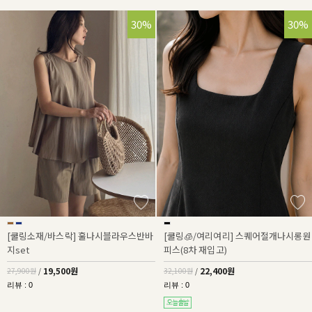
30%
30%
[쿨링소재/바스락] 훌나시블라우스반바
[쿨링🧊/여리여리] 스퀘어절개나시롱원
지set
피스(8차 재입고)
19,500원
22,400원
27,900원
/
32,100원
/
리뷰 : 0
리뷰 : 0