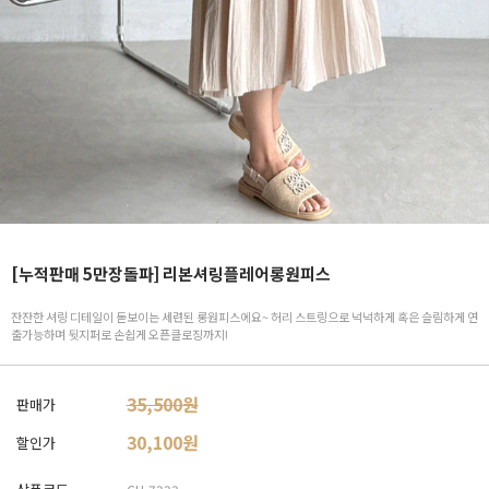
[누적판매 5만장돌파] 리본셔링플레어롱원피스
잔잔한 셔링 디테일이 돋보이는 세련된 롱원피스에요~ 허리 스트링으로 넉넉하게 혹은 슬림하게 연
출가능하며 뒷지퍼로 손쉽게 오픈클로징까지!
35,500원
판매가
30,100
원
할인가