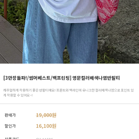
[3만장돌파!/썸머베스트/백프린팅] 영문컬러배색나염반팔티
캐주얼하게 착용하기 좋은 반팔티예요! 프론트와 백라인에 유니크한 컬러배색나염으로 포인트 있
게 착용할 수 있어요~!
19,000원
판매가
16,100
원
할인가