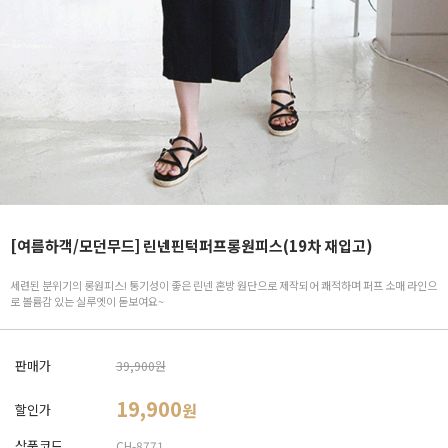
[여름하객/모던무드] 린넨핀턱퍼프롱원피스(19차 재입고)
세련된 분위기의 롱원피스! 통기성이 좋은 린넨 혼방 원단으로 제작되어 쾌적하며 퍼프 소매 라인으
로 볼륨감 있는 실루엣이 돋보여요~
판매가
39,900원
19,900
원
할인가
상품코드
CH-8771