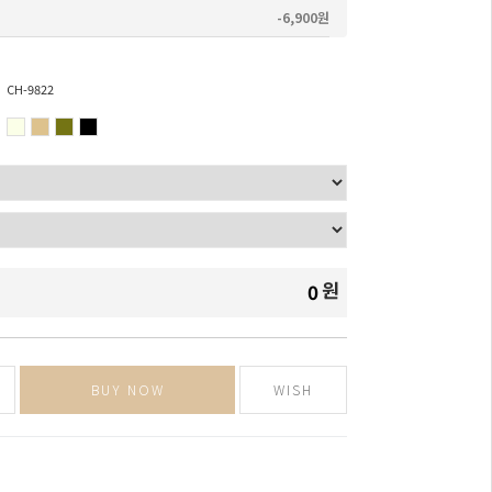
-6,900원
CH-9822
원
0
BUY NOW
WISH