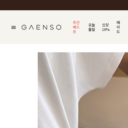
주간
메
오늘
신상
베스
이
출발
10%
트
드