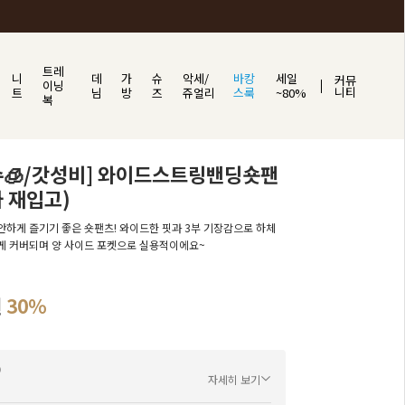
트레
니
데
가
슈
악세/
바캉
세일
커뮤
이닝
니티
트
님
방
즈
쥬얼리
스룩
~80%
복
수🧊/갓성비] 와이드스트링밴딩숏팬
차 재입고)
하게 즐기기 좋은 숏팬츠! 와이드한 핏과 3부 기장감으로 하체
게 커버되며 양 사이드 포켓으로 실용적이에요~
원
30%
자세히 보기