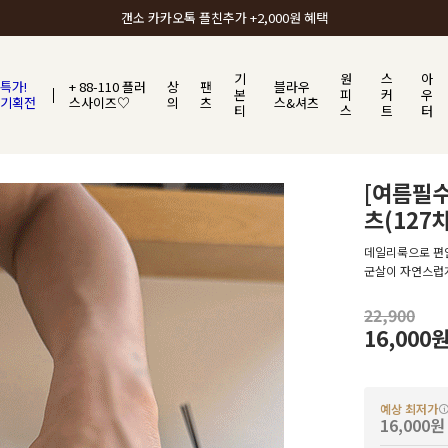
갠소에서 가장 많이 사랑받는 BEST ITEM
기
원
스
아
특가!
+ 88-110 플러
상
팬
블라우
본
피
커
우
기획전
스사이즈♡
의
츠
스&셔츠
티
스
트
터
[여름필
츠(127
데일리룩으로 편안
군살이 자연스럽
22,900
16,000
예상 최저가
16,000원