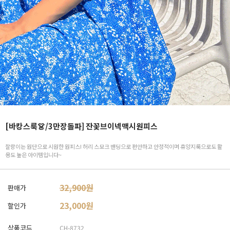
[바캉스룩👗/3만장돌파] 잔꽃브이넥맥시원피스
찰랑이는 원단으로 시원한 원피스! 허리 스모크 밴딩으로 편안하고 안정적이며 휴양지룩으로도 활
용도 높은 아이템입니다~
32,900원
판매가
23,000
원
할인가
상품코드
CH-8732