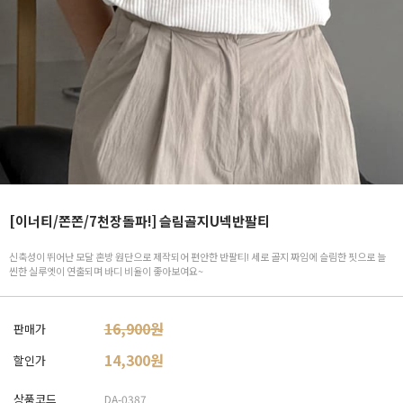
[이너티/쫀쫀/7천장돌파!] 슬림골지U넥반팔티
신축성이 뛰어난 모달 혼방 원단으로 제작되어 편안한 반팔티! 세로 골지 짜임에 슬림한 핏으로 늘
씬한 실루엣이 연출되며 바디 비율이 좋아보여요~
16,900원
판매가
14,300
원
할인가
상품코드
DA-0387