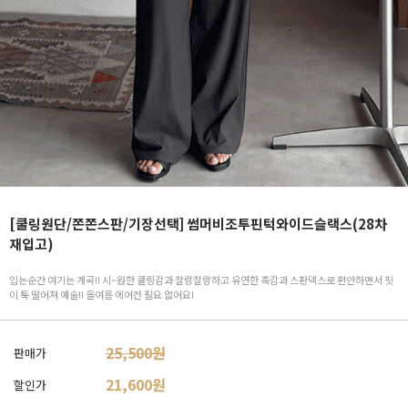
[쿨링원단/쫀쫀스판/기장선택] 썸머비조투핀턱와이드슬랙스(28차
재입고)
입는순간 여기는 계곡!! 시~원한 쿨링감과 찰랑찰랑하고 유연한 촉감과 스판덱스로 편안하면서 핏
이 툭 떨어져 예술!! 올여름 에어컨 필요 없어요!
25,500원
판매가
21,600
원
할인가