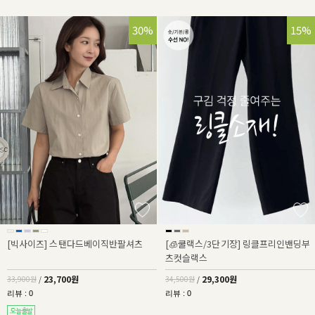
30%
15%
[빅사이즈] 스탠다드베이직반팔셔츠
[🧊쿨랙스/3단기장] 링클프리인밴딩부
츠컷슬랙스
23,700원
29,300원
33,900원
/
34,500원
/
리뷰 : 0
리뷰 : 0