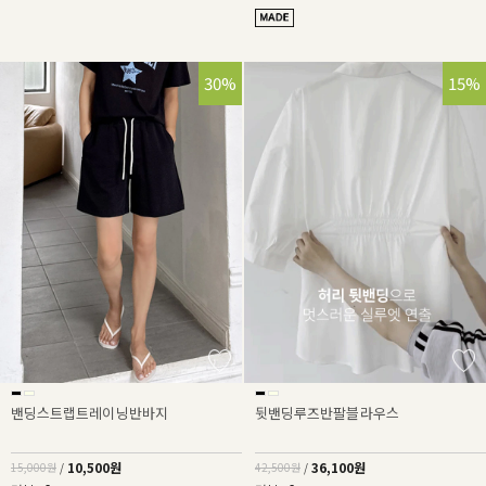
30%
15%
밴딩스트랩트레이닝반바지
뒷밴딩루즈반팔블라우스
10,500원
36,100원
15,000원
/
42,500원
/