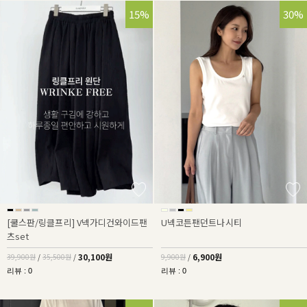
25%
15%
30%
[쿨스판/링클프리] V넥가디건와이드팬
U넥코튼팬던트나시티
츠set
30,100원
6,900원
39,900원
/
35,500원
/
9,900원
/
리뷰 : 0
리뷰 : 0