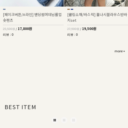
[페이크버튼/A라인] 밴딩썸머데님롤업
[쿨링소재/바스락] 훌나시블라우스반바
숏팬츠
지set
17,800원
19,500원
25,500원
/
27,900원
/
리뷰 : 0
리뷰 : 0
more +
BEST ITEM