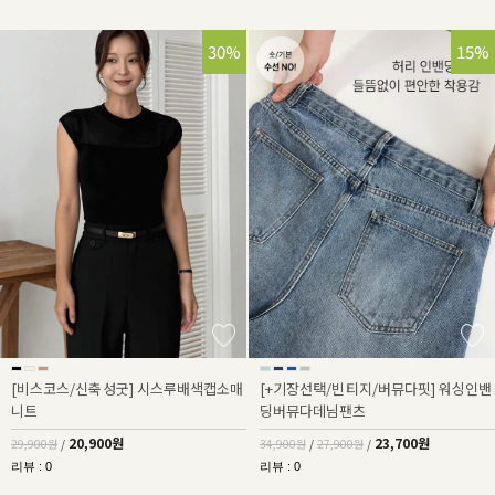
30%
32%
15%
[비스코스/신축성굿] 시스루배색캡소매
[+기장선택/빈티지/버뮤다핏] 워싱인밴
니트
딩버뮤다데님팬츠
20,900원
23,700원
29,900원
/
34,900원
/
27,900원
/
리뷰 : 0
리뷰 : 0