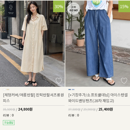
30%
32%
15%
[체형커버/여름반팔] 핀턱반팔셔츠롱원
[+기장추가/소프트쿨데님] 아이스텐셀
피스
와이드밴딩팬츠(28차 재입고)
24,800원
25,400원
35,500원
/
37,500원
/
29,900원
/
리뷰 : 0
리뷰 : 0