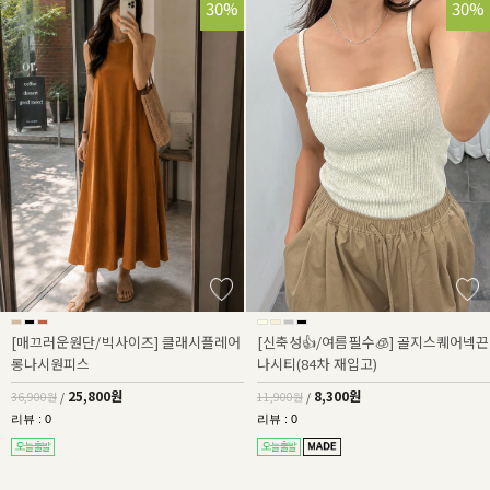
30%
30%
[매끄러운원단/빅사이즈] 클래시플레어
[신축성👍/여름필수🧊] 골지스퀘어넥끈
롱나시원피스
나시티(84차 재입고)
25,800원
8,300원
36,900원
/
11,900원
/
리뷰 : 0
리뷰 : 0