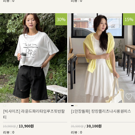
리뷰 : 0
리뷰 : 0
30%
15%
[빅사이즈] 라운드파리타임루즈핏반팔
[1만장돌파] 캉캉플리츠나시롱원피스
티
13,900원
30,100원
19,900원
/
35,500원
/
리뷰 : 0
리뷰 : 0