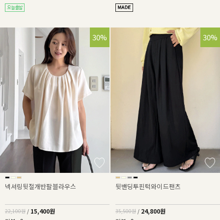
30%
30%
넥셔링뒷절개반팔블라우스
뒷밴딩투핀턱와이드팬츠
15,400원
24,800원
22,100원
/
35,500원
/