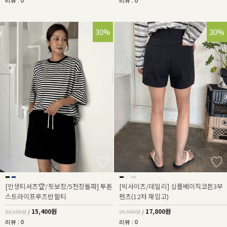
리뷰 : 0
리뷰 : 0
30%
30%
[인생티셔츠🏆/핏보장/5천장돌파] 투톤
[빅사이즈/데일리] 심플베이직코튼3부
스트라이프루즈반팔티
팬츠(12차 재입고)
15,400원
17,800원
22,100원
/
25,500원
/
리뷰 : 0
리뷰 : 0