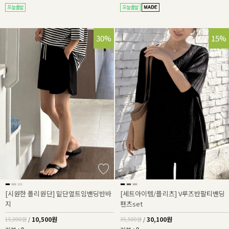
30%
15%
[시원한 폴리원단] 밑단옆트임밴딩반바
[세트아이템/플리츠] V루즈반팔티밴딩
지
팬츠set
10,500원
30,100원
15,000원
/
35,500원
/