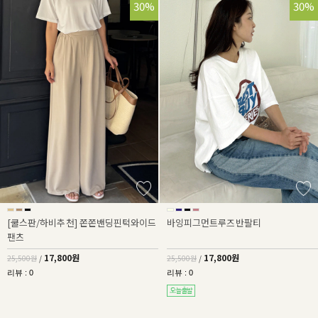
30%
30%
[쿨스판/하비추천] 쫀쫀밴딩핀턱와이드
바잉피그먼트루즈반팔티
팬츠
17,800원
17,800원
25,500원
/
25,500원
/
리뷰 : 0
리뷰 : 0