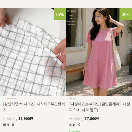
15%
30%
[살안타템/빅사이즈] 사각체크루즈핏셔
[시원해요🧊/A라인] 쿨링플레어미니원
츠
피스(13차 재입고)
16,900원
17,800원
19,900원
/
25,500원
/
리뷰 : 0
리뷰 : 0