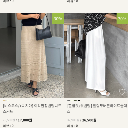
리뷰 : 0
리뷰 : 0
30%
30%
[비스코스/+속치마] 여리펀칭밴딩니트
[깔끔핏/뒷밴딩] 찰랑투버튼와이드슬랙
스커트
스
17,800원
26,500원
25,500원
/
37,900원
/
리뷰 : 0
리뷰 : 0