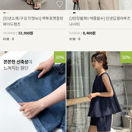
[린넨소재/구김걱정NO] 백투포켓찰랑
[2만장돌파!/여름필수] 린넨딥컬러루즈
와이드팬츠
나시티
33,900원
8,400원
39,900원
/
9,900원
/
리뷰 : 0
리뷰 : 0
30%
30%