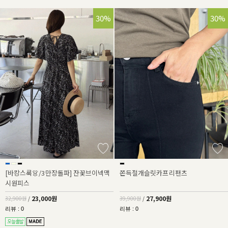
30%
30%
[바캉스룩👗/3만장돌파] 잔꽃브이넥맥
쫀득절개슬릿카프리팬츠
시원피스
23,000원
27,900원
32,900원
/
39,900원
/
리뷰 : 0
리뷰 : 0