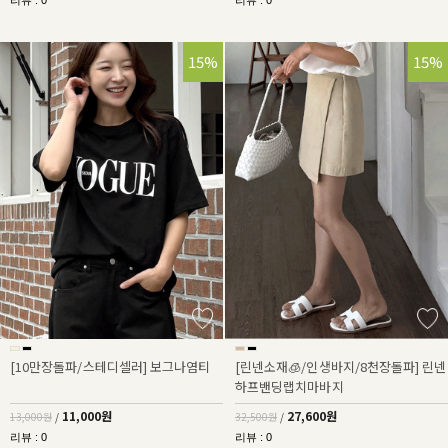
리뷰 : 0
리뷰 : 0
15%
15%
[10만장돌파/스테디셀러] 보그나염티
[린넨소재🧊/인생바지/8천장돌파] 린넨
하프밴딩랩치마바지
11,000원
27,600원
13,000원
/
32,500원
/
리뷰 : 0
리뷰 : 0