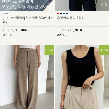
[BEST/하체커버] 뒷밴딩커브드8부데님
스퀘어ST쿨링반팔티
팬츠
33,900원
10,200원
39,900원
/
12,000원
/
리뷰 : 0
리뷰 : 0
15%
15%