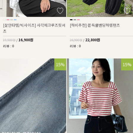
[살안타템/빅사이즈] 사각체크루즈핏셔
[하비추천] 쫀득쿨밴딩하렘팬츠
츠
16,900원
22,800원
19,900원
/
26,900원
/
리뷰 : 0
리뷰 : 0
15%
15%