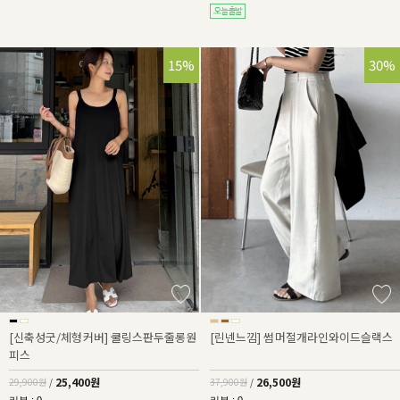
15%
30%
[신축성굿/체형커버] 쿨링스판두줄롱원
[린넨느낌] 썸머절개라인와이드슬랙스
피스
25,400원
26,500원
29,900원
/
37,900원
/