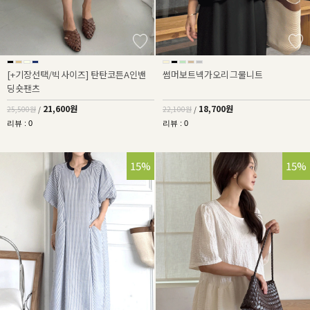
[+기장선택/빅사이즈] 탄탄코튼A인밴
썸머보트넥가오리그물니트
딩숏팬츠
21,600원
18,700원
25,500원
/
22,100원
/
리뷰 : 0
리뷰 : 0
15%
15%