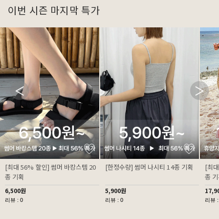
이번 시즌 마지막 특가
[최대 56% 할인] 썸머 바캉스템 20
[한정수량] 썸머 나시티 14종 기획
[최대
종 기획
종 
6,500원
5,900원
17,9
리뷰 : 0
리뷰 : 0
리뷰 :