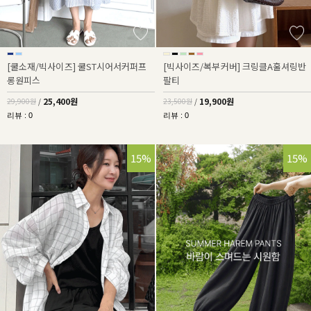
[쿨소재/빅사이즈] 쿨ST시어서커퍼프
[빅사이즈/복부커버] 크링클A훌셔링반
롱원피스
팔티
25,400원
19,900원
29,900원
/
23,500원
/
리뷰 : 0
리뷰 : 0
15%
15%