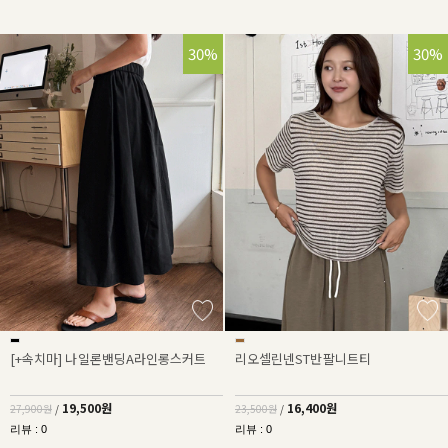
30%
30%
[+속치마] 나일론밴딩A라인롱스커트
리오셀린넨ST반팔니트티
19,500원
16,400원
27,900원
/
23,500원
/
리뷰 : 0
리뷰 : 0