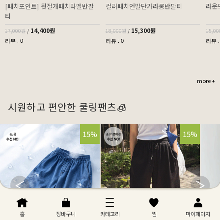
[패치포인트] 뒷절개패치라벨반팔
컬러패치언발단가라롱반팔티
라운
티
14,400원
15,300원
17,000원
/
18,000원
/
15,0
리뷰 : 0
리뷰 : 0
리뷰 :
more +
시원하고 편안한 쿨링팬츠🧊
32%
15%
32%
15%
홈
장바구니
카테고리
찜
마이페이지