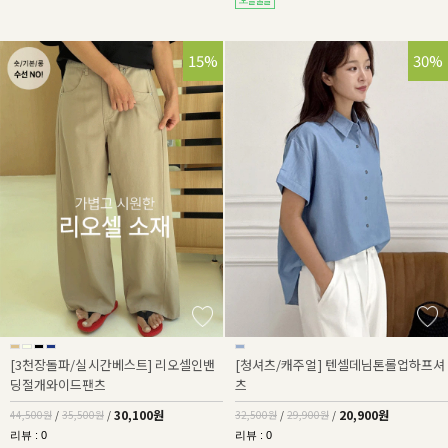
32%
15%
36%
30%
[3천장돌파/실시간베스트] 리오셀인밴
[청셔츠/캐주얼] 텐셀데님톤롤업하프셔
딩절개와이드팬츠
츠
30,100원
20,900원
44,500원
/
35,500원
/
32,500원
/
29,900원
/
리뷰 : 0
리뷰 : 0