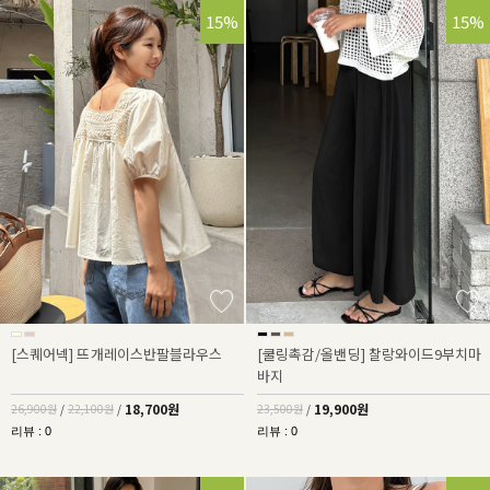
30%
15%
15%
[스퀘어넥] 뜨개레이스반팔블라우스
[쿨링촉감/올밴딩] 찰랑와이드9부치마
바지
18,700원
19,900원
26,900원
/
22,100원
/
23,500원
/
리뷰 : 0
리뷰 : 0