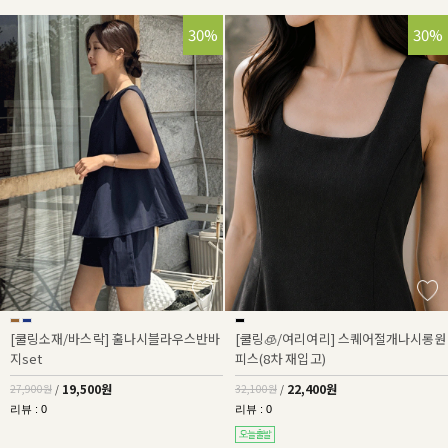
30%
30%
[쿨링소재/바스락] 훌나시블라우스반바
[쿨링🧊/여리여리] 스퀘어절개나시롱원
지set
피스(8차 재입고)
19,500원
22,400원
27,900원
/
32,100원
/
리뷰 : 0
리뷰 : 0