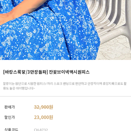
[바캉스룩👗/3만장돌파] 잔꽃브이넥맥시원피스
찰랑이는 원단으로 시원한 원피스! 허리 스모크 밴딩으로 편안하고 안정적이며 휴양지룩으로도 활
용도 높은 아이템입니다~
32,900원
판매가
23,000
원
할인가
상품코드
CH-8732