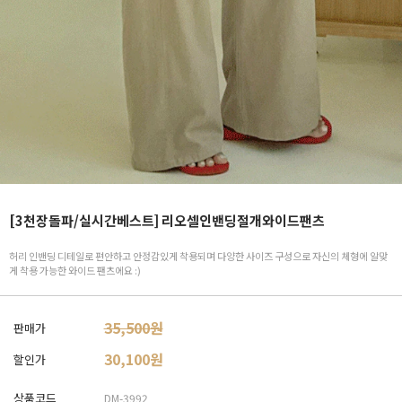
[3천장돌파/실시간베스트] 리오셀인밴딩절개와이드팬츠
허리 인밴딩 디테일로 편안하고 안정감있게 착용되며 다양한 사이즈 구성으로 자신의 체형에 알맞
게 착용 가능한 와이드 팬츠에요 :)
35,500원
판매가
30,100
원
할인가
상품코드
DM-3992