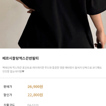
메르시찰랑엑스끈반팔티
백라인에 엑스자끈 포인트로 여리여리한 무드와 깔끔한 영문 레터링이 들어가 단독으로 코디해도
밋밋함 없는아이템♥
26,900원
판매가
22,800
원
할인가
상품코드
DA-5320