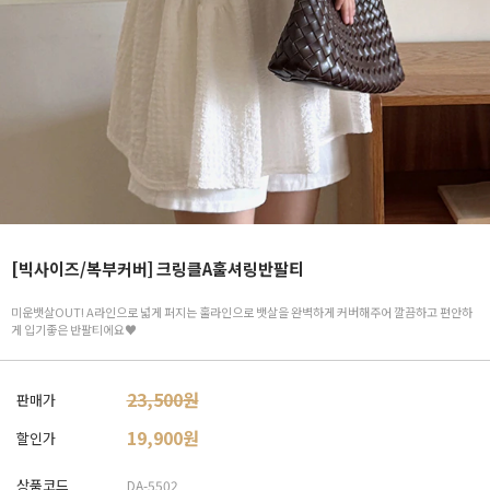
[빅사이즈/복부커버] 크링클A훌셔링반팔티
미운뱃살OUT! A라인으로 넓게 퍼지는 훌라인으로 뱃살을 완벽하게 커버해주어 깔끔하고 편안하
게 입기좋은 반팔티에요♥
23,500원
판매가
19,900
원
할인가
상품코드
DA-5502