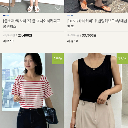
[쿨소재/빅사이즈] 쿨ST시어서커퍼프
[BEST/하체커버] 뒷밴딩커브드8부데님
롱원피스
팬츠
25,400원
33,900원
29,900원
/
39,900원
/
리뷰 : 0
리뷰 : 0
15%
15%