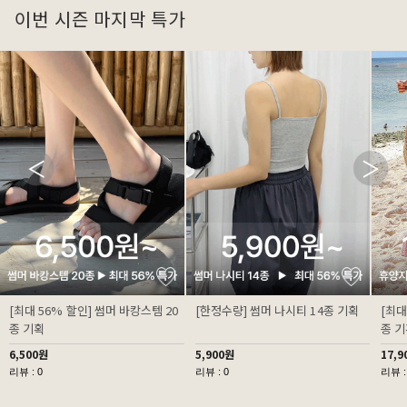
이번 시즌 마지막 특가
[최대 56% 할인] 썸머 바캉스템 20
[한정수량] 썸머 나시티 14종 기획
[최대
종 기획
종 
6,500원
5,900원
17,9
리뷰 : 0
리뷰 : 0
리뷰 :