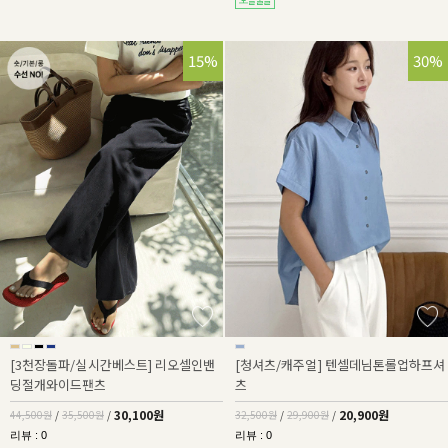
32%
15%
36%
30%
[3천장돌파/실시간베스트] 리오셀인밴
[청셔츠/캐주얼] 텐셀데님톤롤업하프셔
딩절개와이드팬츠
츠
30,100원
20,900원
44,500원
/
35,500원
/
32,500원
/
29,900원
/
리뷰 : 0
리뷰 : 0