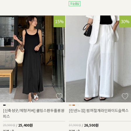
15%
30%
[신축성굿/체형커버] 쿨링스판두줄롱원
[린넨느낌] 썸머절개라인와이드슬랙스
피스
25,400원
26,500원
29,900원
/
37,900원
/