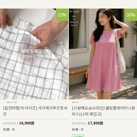
15%
30%
[살안타템/빅사이즈] 사각체크루즈핏셔
[시원해요🧊/A라인] 쿨링플레어미니원
츠
피스(13차 재입고)
16,900원
17,800원
19,900원
/
25,500원
/
리뷰 : 0
리뷰 : 0