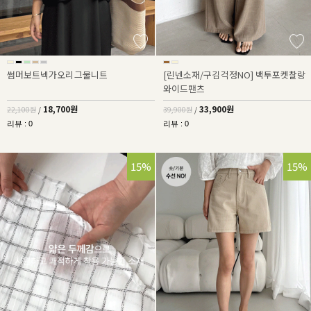
썸머보트넥가오리그물니트
[린넨소재/구김걱정NO] 백투포켓찰랑
와이드팬츠
18,700원
33,900원
22,100원
/
39,900원
/
리뷰 : 0
리뷰 : 0
15%
15%