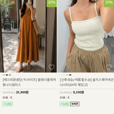
30%
30%
[매끄러운원단/빅사이즈] 클래시플레어
[신축성👍/여름필수🧊] 골지스퀘어넥끈
롱나시원피스
나시티(84차 재입고)
25,800원
8,300원
36,900원
/
11,900원
/
리뷰 : 0
리뷰 : 0