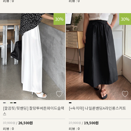
리뷰 : 0
리뷰 : 0
30%
30%
[깔끔핏/뒷밴딩] 찰랑투버튼와이드슬랙
[+속치마] 나일론밴딩A라인롱스커트
스
26,500원
19,500원
37,900원
/
27,900원
/
리뷰 : 0
리뷰 : 0