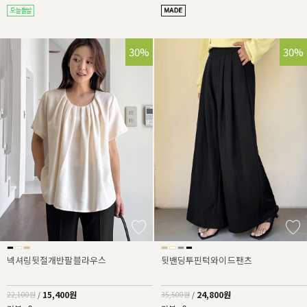
30%
30%
넥셔링뒷절개반팔블라우스
뒷밴딩투핀턱와이드팬츠
15,400원
24,800원
22,100원
/
35,500원
/