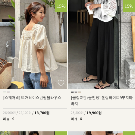
30%
15%
15%
[스퀘어넥] 뜨개레이스반팔블라우스
[쿨링촉감/올밴딩] 찰랑와이드9부치마
바지
18,700원
19,900원
26,900원
/
22,100원
/
23,500원
/
리뷰 : 0
리뷰 : 0