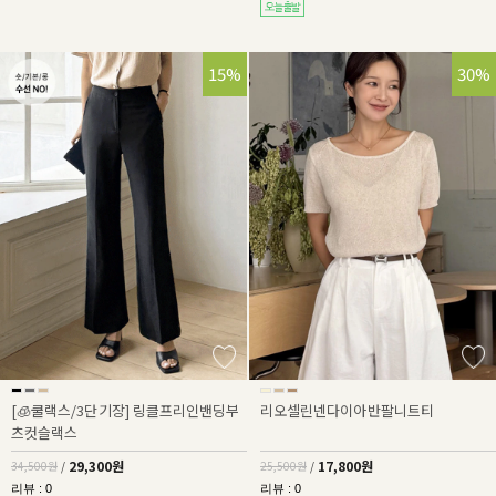
15%
30%
[🧊쿨랙스/3단기장] 링클프리인밴딩부
리오셀린넨다이아반팔니트티
츠컷슬랙스
29,300원
17,800원
34,500원
/
25,500원
/
리뷰 : 0
리뷰 : 0