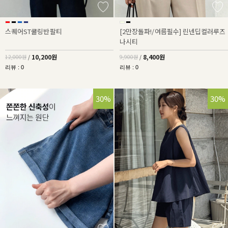
스퀘어ST쿨링반팔티
[2만장돌파!/여름필수] 린넨딥컬러루즈
나시티
10,200원
8,400원
12,000원
/
9,900원
/
리뷰 : 0
리뷰 : 0
30%
30%