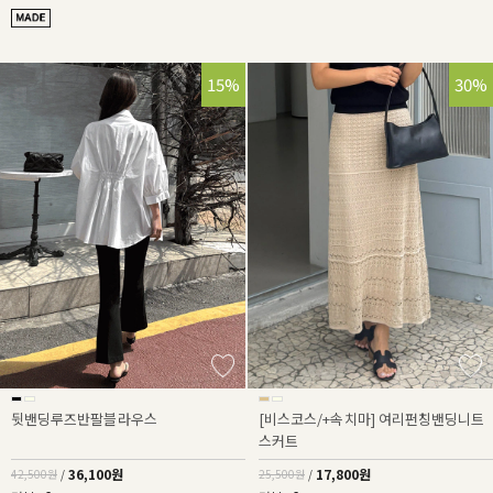
15%
30%
뒷밴딩루즈반팔블라우스
[비스코스/+속치마] 여리펀칭밴딩니트
스커트
36,100원
17,800원
42,500원
/
25,500원
/