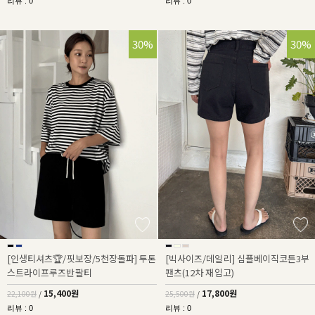
리뷰 : 0
리뷰 : 0
30%
30%
[인생티셔츠🏆/핏보장/5천장돌파] 투톤
[빅사이즈/데일리] 심플베이직코튼3부
스트라이프루즈반팔티
팬츠(12차 재입고)
15,400원
17,800원
22,100원
/
25,500원
/
리뷰 : 0
리뷰 : 0