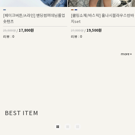
[페이크버튼/A라인] 밴딩썸머데님롤업
[쿨링소재/바스락] 훌나시블라우스반바
숏팬츠
지set
17,800원
19,500원
25,500원
/
27,900원
/
리뷰 : 0
리뷰 : 0
more +
BEST ITEM