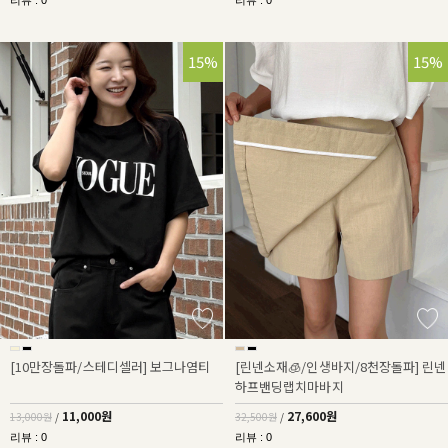
리뷰 : 0
리뷰 : 0
15%
15%
[10만장돌파/스테디셀러] 보그나염티
[린넨소재🧊/인생바지/8천장돌파] 린넨
하프밴딩랩치마바지
11,000원
27,600원
13,000원
/
32,500원
/
리뷰 : 0
리뷰 : 0