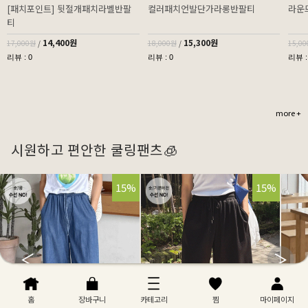
[패치포인트] 뒷절개패치라벨반팔
컬러패치언발단가라롱반팔티
라운
티
14,400원
15,300원
17,000원
/
18,000원
/
15,0
리뷰 : 0
리뷰 : 0
리뷰 :
more +
시원하고 편안한 쿨링팬츠🧊
32%
15%
32%
15%
홈
장바구니
카테고리
찜
마이페이지