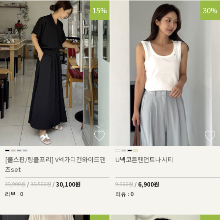
25%
15%
30%
[쿨스판/링클프리] V넥가디건와이드팬
U넥코튼팬던트나시티
츠set
30,100원
6,900원
39,900원
/
35,500원
/
9,900원
/
리뷰 : 0
리뷰 : 0