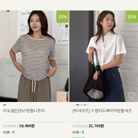
30%
30%
리오셀린넨ST반팔니트티
[빅사이즈] 스탠다드베이직반팔셔츠
16,400원
23,700원
23,500원
/
33,900원
/
리뷰 : 0
리뷰 : 0