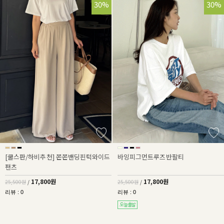
30%
30%
[쿨스판/하비추천] 쫀쫀밴딩핀턱와이드
바잉피그먼트루즈반팔티
팬츠
17,800원
17,800원
25,500원
/
25,500원
/
리뷰 : 0
리뷰 : 0