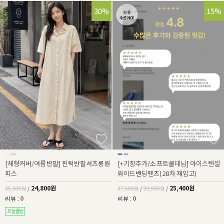
30%
32%
15%
[체형커버/여름반팔] 핀턱반팔셔츠롱원
[+기장추가/소프트쿨데님] 아이스텐셀
피스
와이드밴딩팬츠(28차 재입고)
24,800원
25,400원
35,500원
/
37,500원
/
29,900원
/
리뷰 : 0
리뷰 : 0