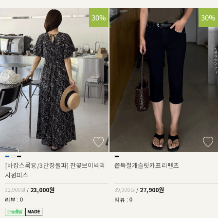
30%
30%
[바캉스룩👗/3만장돌파] 잔꽃브이넥맥
쫀득절개슬릿카프리팬츠
시원피스
23,000원
27,900원
32,900원
/
39,900원
/
리뷰 : 0
리뷰 : 0