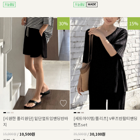
30%
15%
[시원한 폴리원단] 밑단옆트임밴딩반바
[세트아이템/플리츠] V루즈반팔티밴딩
지
팬츠set
10,500원
30,100원
15,000원
/
35,500원
/