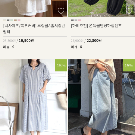
[빅사이즈/복부커버] 크링클A훌셔링반
[하비추천] 쫀득쿨밴딩하렘팬츠
팔티
19,900원
22,800원
23,500원
/
26,900원
/
리뷰 : 0
리뷰 : 0
15%
15%