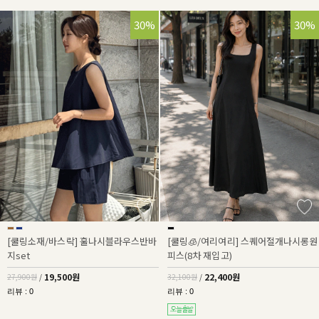
30%
30%
[쿨링소재/바스락] 훌나시블라우스반바
[쿨링🧊/여리여리] 스퀘어절개나시롱원
지set
피스(8차 재입고)
19,500원
22,400원
27,900원
/
32,100원
/
리뷰 : 0
리뷰 : 0