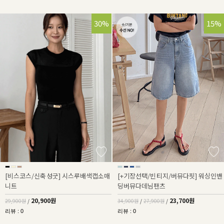
30%
32%
15%
[비스코스/신축성굿] 시스루배색캡소매
[+기장선택/빈티지/버뮤다핏] 워싱인밴
니트
딩버뮤다데님팬츠
20,900원
23,700원
29,900원
/
34,900원
/
27,900원
/
리뷰 : 0
리뷰 : 0