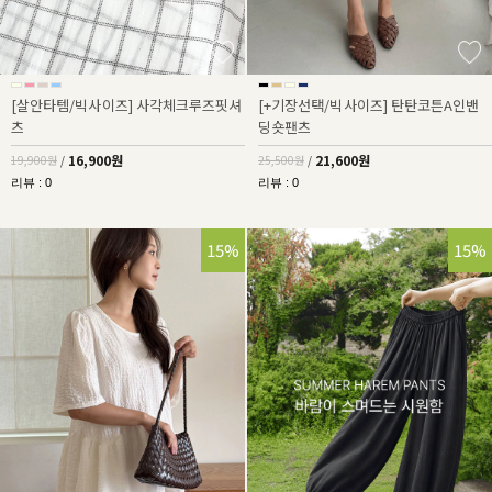
[살안타템/빅사이즈] 사각체크루즈핏셔
[+기장선택/빅사이즈] 탄탄코튼A인밴
츠
딩숏팬츠
16,900원
21,600원
19,900원
/
25,500원
/
리뷰 : 0
리뷰 : 0
15%
15%