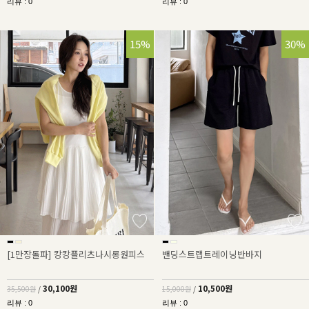
리뷰 : 0
리뷰 : 0
15%
30%
[1만장돌파] 캉캉플리츠나시롱원피스
밴딩스트랩트레이닝반바지
30,100원
10,500원
35,500원
/
15,000원
/
리뷰 : 0
리뷰 : 0