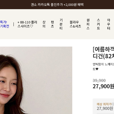
갠소에서 가장 많이 사랑받는 BEST ITEM
기
원
스
아
특가!
+ 88-110 플러
상
팬
블라우
본
피
커
우
기획전
스사이즈♡
의
츠
스&셔츠
티
스
트
터
[여름하
디건(82
엔틱함이 느껴지는
트♥
39,900
27,900
예상 최저가
27,900원