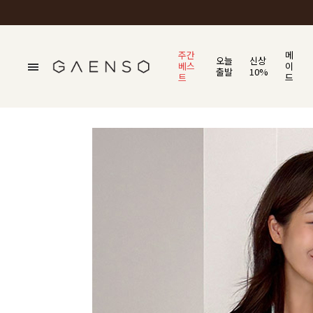
주간
메
오늘
신상
베스
이
출발
10%
트
드