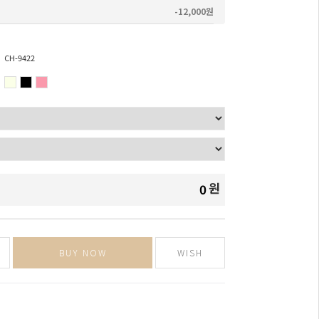
-12,000원
CH-9422
원
0
BUY NOW
WISH