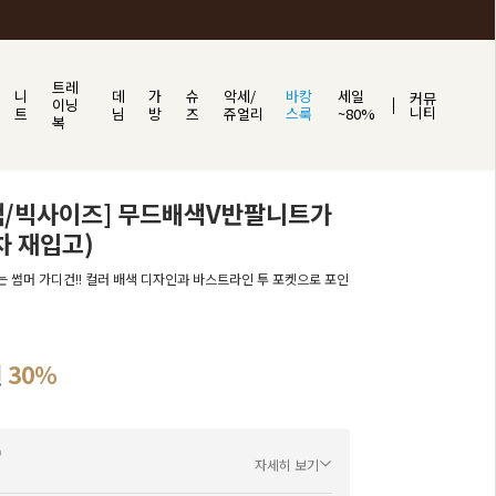
트레
니
데
가
슈
악세/
바캉
세일
커뮤
이닝
니티
트
님
방
즈
쥬얼리
스룩
~80%
복
객/빅사이즈] 무드배색V반팔니트가
차 재입고)
 썸머 가디건!! 컬러 배색 디자인과 바스트라인 투 포켓으로 포인
원
30%
자세히 보기