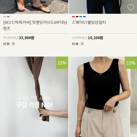
[BEST/하체커버] 뒷밴딩커브드8부데님
스퀘어ST쿨링반팔티
팬츠
33,900원
10,200원
39,900원
/
12,000원
/
리뷰 : 0
리뷰 : 0
15%
15%