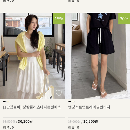
리뷰 : 0
리뷰 : 0
15%
30%
[1만장돌파] 캉캉플리츠나시롱원피스
밴딩스트랩트레이닝반바지
30,100원
10,500원
35,500원
/
15,000원
/
리뷰 : 0
리뷰 : 0