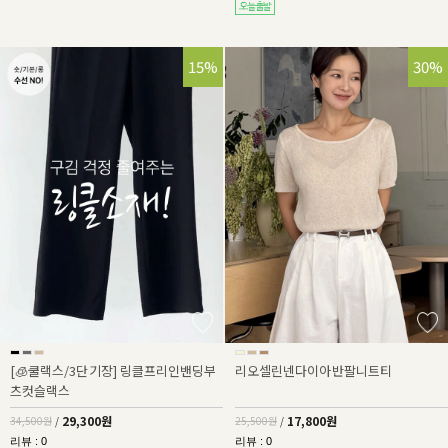
15%
30%
[🧊쿨랙스/3단기장] 링클프리인밴딩부
리오셀린넨다이아반팔니트티
츠컷슬랙스
29,300원
17,800원
34,500원
/
25,500원
/
리뷰 : 0
리뷰 : 0