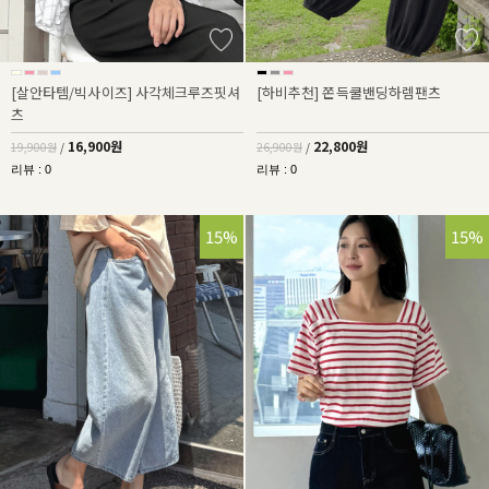
[살안타템/빅사이즈] 사각체크루즈핏셔
[하비추천] 쫀득쿨밴딩하렘팬츠
츠
16,900원
22,800원
19,900원
/
26,900원
/
리뷰 : 0
리뷰 : 0
15%
15%