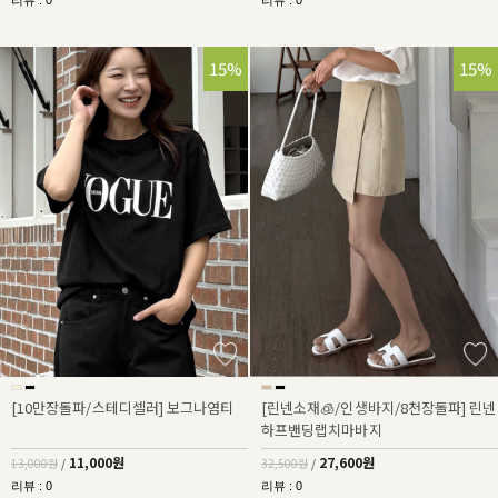
리뷰 : 0
리뷰 : 0
15%
15%
[10만장돌파/스테디셀러] 보그나염티
[린넨소재🧊/인생바지/8천장돌파] 린넨
하프밴딩랩치마바지
11,000원
27,600원
13,000원
/
32,500원
/
리뷰 : 0
리뷰 : 0