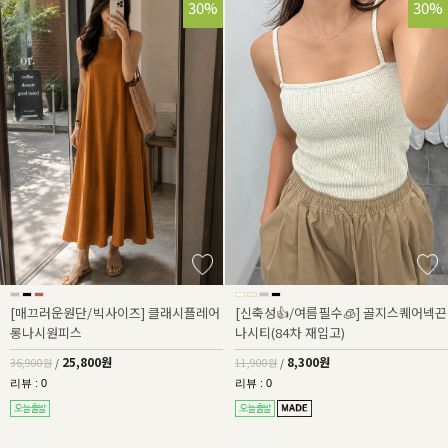
30%
30%
[매끄러운원단/빅사이즈] 클래시플레어
[신축성👍/여름필수🧊] 골지스퀘어넥끈
롱나시원피스
나시티(84차 재입고)
25,800원
8,300원
36,900원
/
11,900원
/
리뷰 : 0
리뷰 : 0