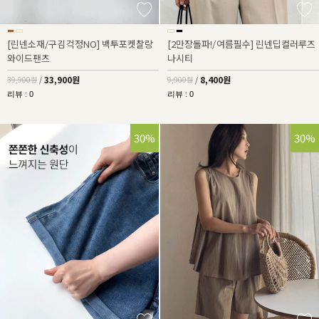
[린넨소재/구김걱정NO] 백투포켓찰랑
[2만장돌파!/여름필수] 린넨딥컬러루즈
와이드팬츠
나시티
33,900원
8,400원
39,900원
/
9,900원
/
리뷰 : 0
리뷰 : 0
30%
30%