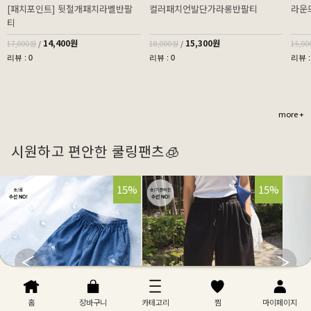
[패치포인트] 뒷절개패치라벨반팔
컬러패치언발단가라롱반팔티
라운
티
14,400원
15,300원
17,000원
/
18,000원
/
15,0
리뷰 : 0
리뷰 : 0
리뷰 :
more +
시원하고 편안한 쿨링팬츠🧊
32%
15%
32%
15%
홈
장바구니
카테고리
찜
마이페이지