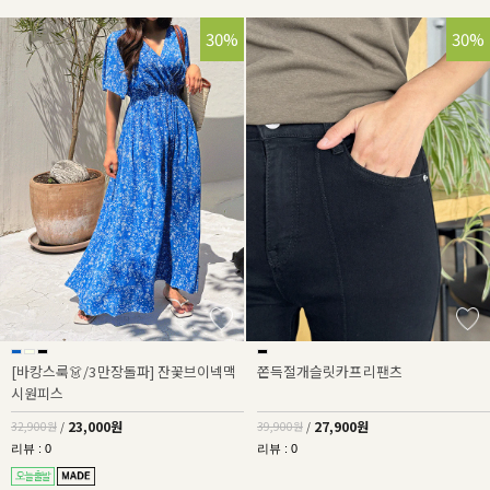
30%
30%
[바캉스룩👗/3만장돌파] 잔꽃브이넥맥
쫀득절개슬릿카프리팬츠
시원피스
23,000원
27,900원
32,900원
/
39,900원
/
리뷰 : 0
리뷰 : 0