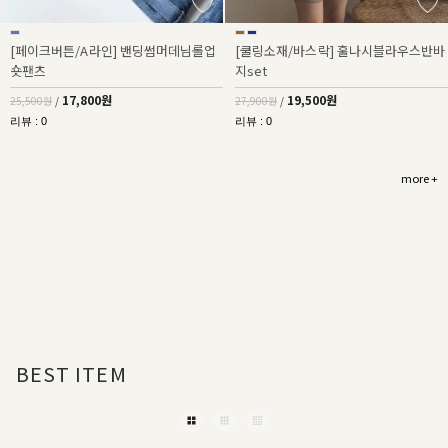
[페이크버튼/A라인] 밴딩썸머데님롤업
[쿨링소재/바스락] 훌나시블라우스반바
숏팬츠
지set
17,800원
19,500원
25,500원
/
27,900원
/
리뷰 : 0
리뷰 : 0
more +
BEST ITEM