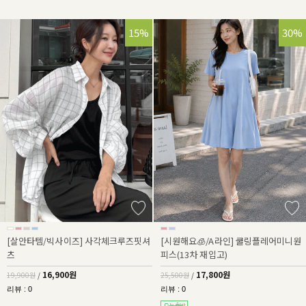
15%
30%
[살안타템/빅사이즈] 사각체크루즈핏셔
[시원해요🧊/A라인] 쿨링플레어미니원
츠
피스(13차 재입고)
16,900원
17,800원
19,900원
/
25,500원
/
리뷰 : 0
리뷰 : 0