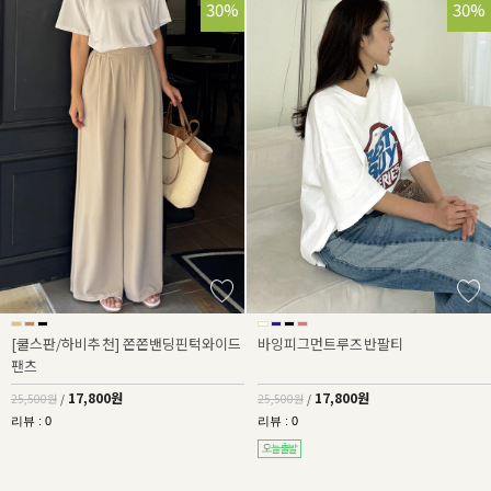
30%
30%
[쿨스판/하비추천] 쫀쫀밴딩핀턱와이드
바잉피그먼트루즈반팔티
팬츠
17,800원
17,800원
25,500원
/
25,500원
/
리뷰 : 0
리뷰 : 0