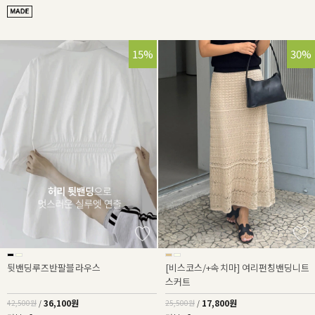
15%
30%
뒷밴딩루즈반팔블라우스
[비스코스/+속치마] 여리펀칭밴딩니트
스커트
36,100원
17,800원
42,500원
/
25,500원
/