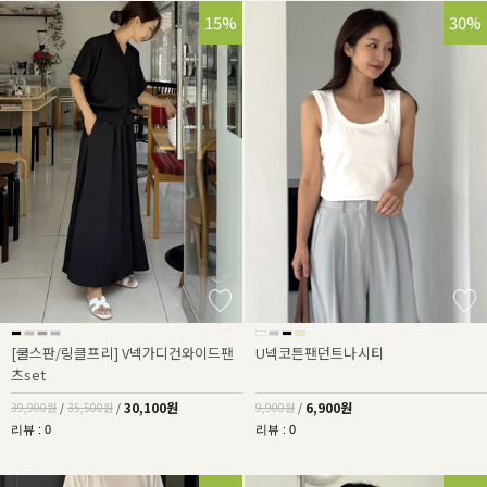
25%
15%
30%
[쿨스판/링클프리] V넥가디건와이드팬
U넥코튼팬던트나시티
츠set
30,100원
6,900원
39,900원
/
35,500원
/
9,900원
/
리뷰 : 0
리뷰 : 0