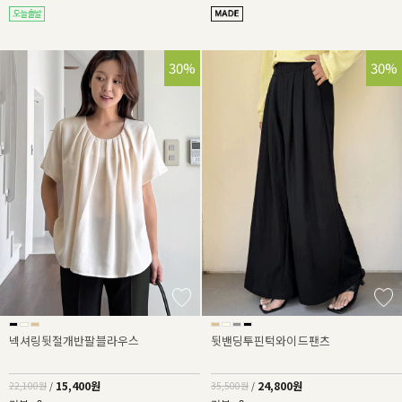
30%
30%
넥셔링뒷절개반팔블라우스
뒷밴딩투핀턱와이드팬츠
15,400원
24,800원
22,100원
/
35,500원
/