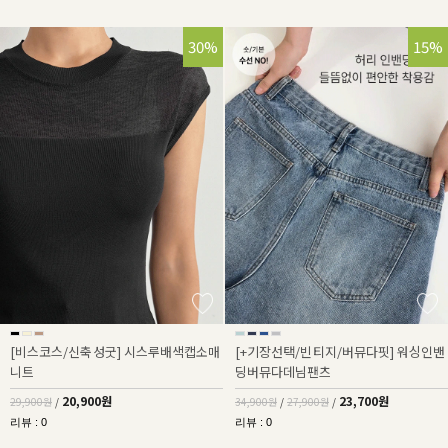
30%
32%
15%
[비스코스/신축성굿] 시스루배색캡소매
[+기장선택/빈티지/버뮤다핏] 워싱인밴
니트
딩버뮤다데님팬츠
20,900원
23,700원
29,900원
/
34,900원
/
27,900원
/
리뷰 : 0
리뷰 : 0