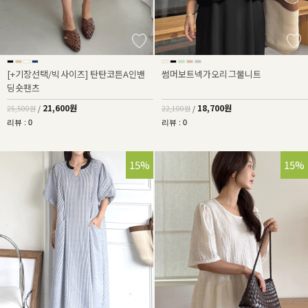
[+기장선택/빅사이즈] 탄탄코튼A인밴
썸머보트넥가오리그물니트
딩숏팬츠
21,600원
18,700원
25,500원
/
22,100원
/
리뷰 : 0
리뷰 : 0
15%
15%