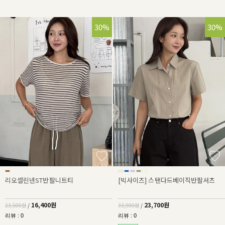
30%
30%
리오셀린넨ST반팔니트티
[빅사이즈] 스탠다드베이직반팔셔츠
16,400원
23,700원
23,500원
/
33,900원
/
리뷰 : 0
리뷰 : 0