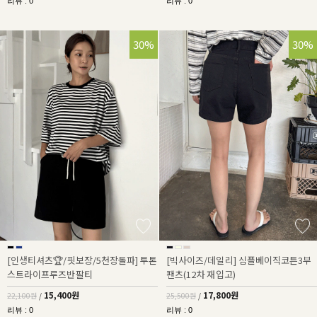
리뷰 : 0
리뷰 : 0
30%
30%
[인생티셔츠🏆/핏보장/5천장돌파] 투톤
[빅사이즈/데일리] 심플베이직코튼3부
스트라이프루즈반팔티
팬츠(12차 재입고)
15,400원
17,800원
22,100원
/
25,500원
/
리뷰 : 0
리뷰 : 0