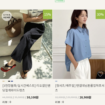
32%
15%
36%
30%
[3천장돌파/실시간베스트] 리오셀인밴
[청셔츠/캐주얼] 텐셀데님톤롤업하프셔
딩절개와이드팬츠
츠
30,100원
20,900원
44,500원
/
35,500원
/
32,500원
/
29,900원
/
리뷰 : 0
리뷰 : 0