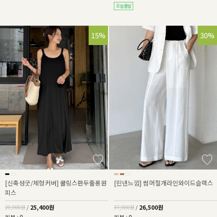
15%
30%
[신축성굿/체형커버] 쿨링스판두줄롱원
[린넨느낌] 썸머절개라인와이드슬랙스
피스
25,400원
26,500원
29,900원
/
37,900원
/