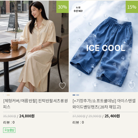
30%
32%
15%
[체형커버/여름반팔] 핀턱반팔셔츠롱원
[+기장추가/소프트쿨데님] 아이스텐셀
피스
와이드밴딩팬츠(28차 재입고)
24,800원
25,400원
35,500원
/
37,500원
/
29,900원
/
리뷰 : 0
리뷰 : 0