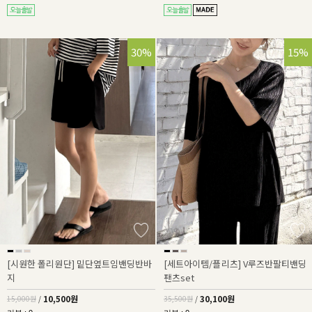
30%
15%
[시원한 폴리원단] 밑단옆트임밴딩반바
[세트아이템/플리츠] V루즈반팔티밴딩
지
팬츠set
10,500원
30,100원
15,000원
/
35,500원
/