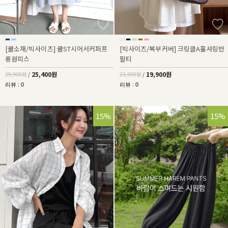
[쿨소재/빅사이즈] 쿨ST시어서커퍼프
[빅사이즈/복부커버] 크링클A훌셔링반
롱원피스
팔티
25,400원
19,900원
29,900원
/
23,500원
/
리뷰 : 0
리뷰 : 0
15%
15%