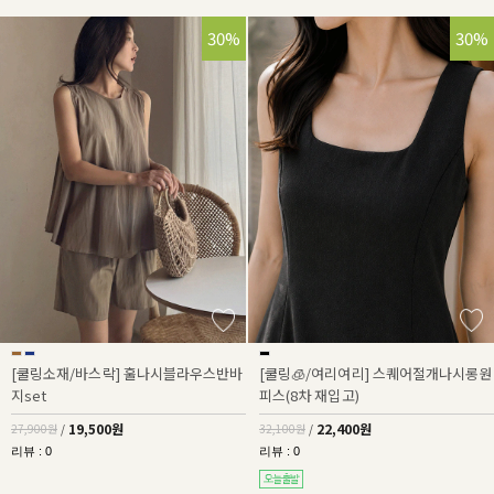
30%
30%
[쿨링소재/바스락] 훌나시블라우스반바
[쿨링🧊/여리여리] 스퀘어절개나시롱원
지set
피스(8차 재입고)
19,500원
22,400원
27,900원
/
32,100원
/
리뷰 : 0
리뷰 : 0