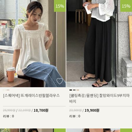
30%
15%
15%
[스퀘어넥] 뜨개레이스반팔블라우스
[쿨링촉감/올밴딩] 찰랑와이드9부치마
바지
18,700원
19,900원
26,900원
/
22,100원
/
23,500원
/
리뷰 : 0
리뷰 : 0