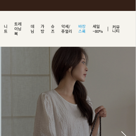
트레
니
데
가
슈
악세/
바캉
세일
커뮤
이닝
니티
트
님
방
즈
쥬얼리
스룩
~80%
복