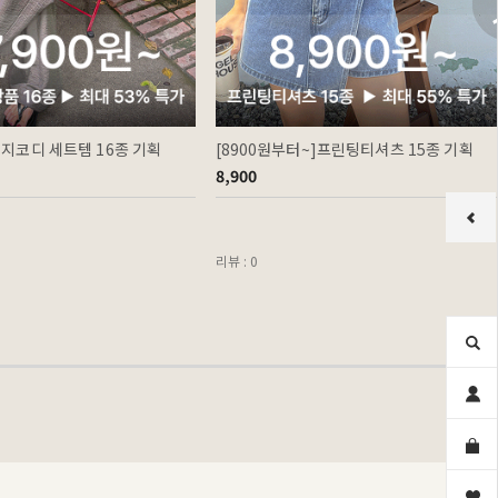
이지코디 세트템 16종 기획
[8900원부터~]프린팅티셔츠 15종 기획
8,900
리뷰 : 0