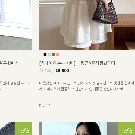
퍼프롱원피스
[빅사이즈/복부커버] 크링클A훌셔링반팔티
19,900
23,500
우면서 청량한 무드의
미운뱃살OUT! A라인으로 넓게 퍼지는 훌라인으로 뱃살을 완벽하
요
게 커버해주어 깔끔하고 편안하게 입기좋은 반팔티에요♥
리뷰 : 0
15%
15%