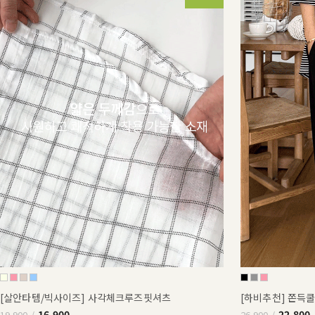
[살안타템/빅사이즈] 사각체크루즈핏셔츠
[하비추천] 쫀득
16,900
22,800
19,900
26,900