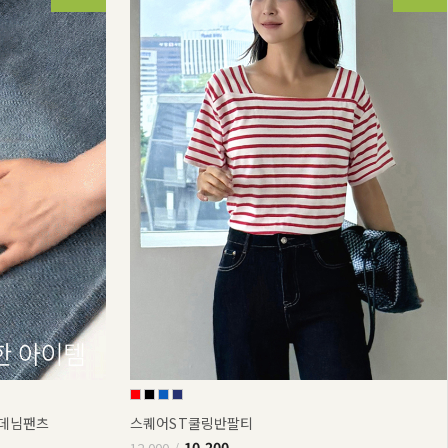
부데님팬츠
스퀘어ST쿨링반팔티
10,200
12,000