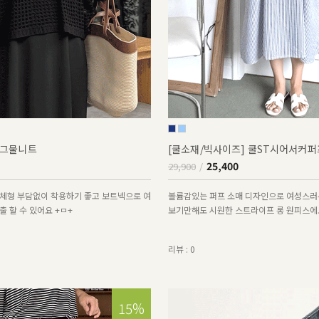
그물니트
[쿨소재/빅사이즈] 쿨ST시어서커
25,400
29,900
체형 부담없이 착용하기 좋고 보트넥으로 여
볼륨감있는 퍼프 소매 디자인으로 여성스러
 할 수 있어요 +ㅁ+
보기만해도 시원한 스트라이프 롱 원피스에
리뷰 : 0
15%