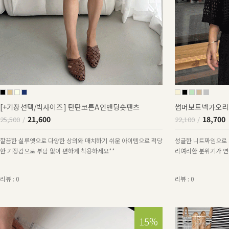
[+기장선택/빅사이즈] 탄탄코튼A인밴딩숏팬츠
썸머보트넥가오리
21,600
18,700
25,500
22,100
깔끔한 실루엣으로 다양한 상의와 매치하기 쉬운 아이템으로 적당
성글한 니트짜임으로 
한 기장감으로 부담 없이 편하게 착용하세요**
리여리한 분위기가 연출
리뷰 : 0
리뷰 : 0
15%