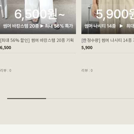
[최대 56% 할인] 썸머 바캉스템 20종 기획
[한정수량] 썸머 나시티 14종
6,500
5,900
리뷰 : 0
리뷰 : 0