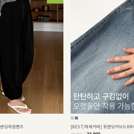
쿨밴딩하렘팬츠
[BEST/하체커버] 뒷밴딩커브드8
33,900
39,900