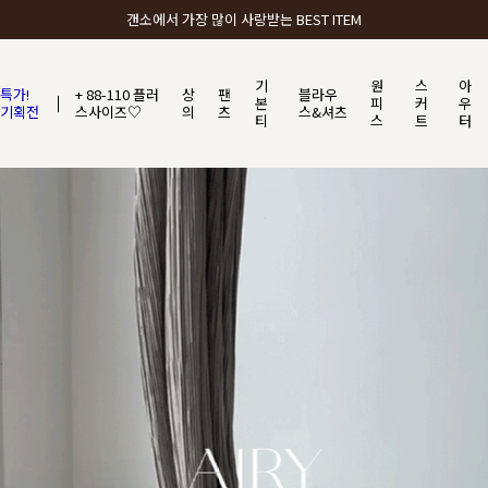
갠소에서 가장 많이 사랑받는 BEST ITEM
기
원
스
아
특가!
+ 88-110 플러
상
팬
블라우
본
피
커
우
기획전
스사이즈♡
의
츠
스&셔츠
티
스
트
터