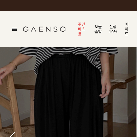
주간
메
오늘
신상
베스
이
출발
10%
트
드