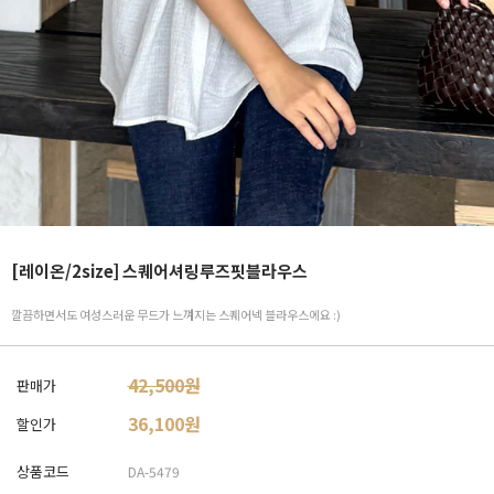
[레이온/2size] 스퀘어셔링루즈핏블라우스
깔끔하면서도 여성스러운 무드가 느껴지는 스퀘어넥 블라우스에요 :)
42,500원
판매가
36,100
원
할인가
상품코드
DA-5479