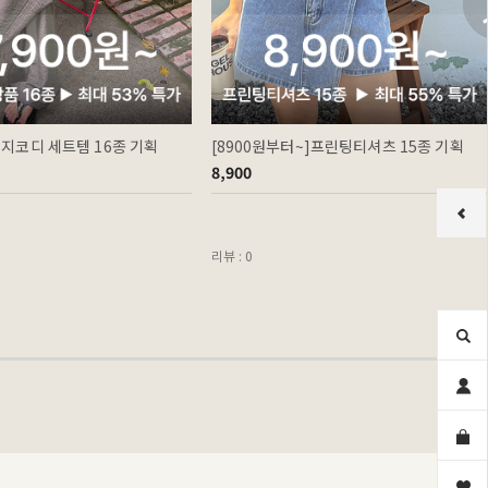
이지코디 세트템 16종 기획
[8900원부터~]프린팅티셔츠 15종 기획
8,900
리뷰 : 0