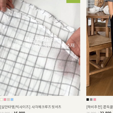
[살안타템/빅사이즈] 사각체크루즈핏셔츠
[하비추천] 쫀득
16,900
22,800
19,900
26,900