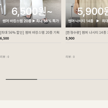
[최대 56% 할인] 썸머 바캉스템 20종 기획
[한정수량] 썸머 나시티 14종
6,500
5,900
리뷰 : 0
리뷰 : 0