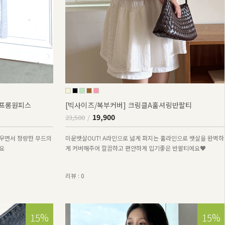
퍼프롱원피스
[빅사이즈/복부커버] 크링클A훌셔링반팔티
19,900
23,500
우면서 청량한 무드의
미운뱃살OUT! A라인으로 넓게 퍼지는 훌라인으로 뱃살을 완벽하
요
게 커버해주어 깔끔하고 편안하게 입기좋은 반팔티에요♥
리뷰 : 0
15%
15%