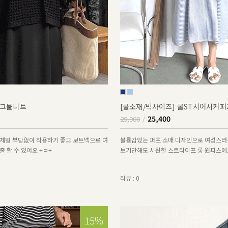
그물니트
[쿨소재/빅사이즈] 쿨ST시어서커
25,400
29,900
체형 부담없이 착용하기 좋고 보트넥으로 여
볼륨감있는 퍼프 소매 디자인으로 여성스러
 할 수 있어요 +ㅁ+
보기만해도 시원한 스트라이프 롱 원피스에
리뷰 : 0
15%