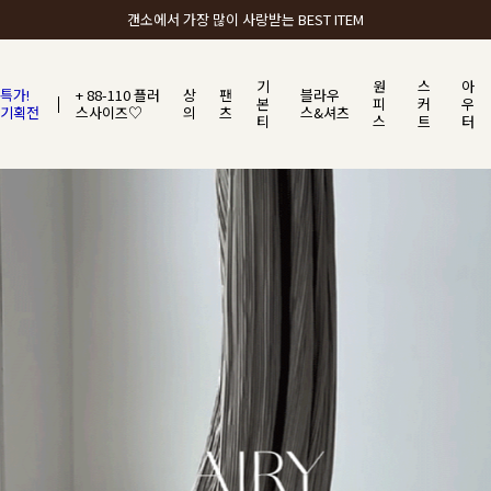
갠소에서 가장 많이 사랑받는 BEST ITEM
기
원
스
아
특가!
+ 88-110 플러
상
팬
블라우
본
피
커
우
기획전
스사이즈♡
의
츠
스&셔츠
티
스
트
터