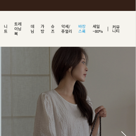
트레
니
데
가
슈
악세/
바캉
세일
커뮤
이닝
니티
트
님
방
즈
쥬얼리
스룩
~80%
복