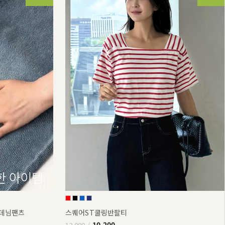
부데님팬츠
스퀘어ST쿨링반팔티
10,200
12,000