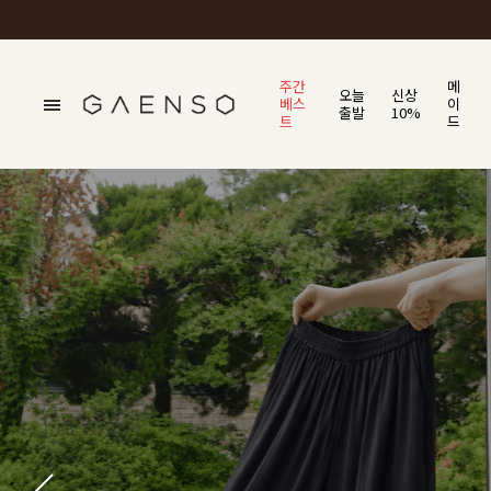
주간
메
오늘
신상
베스
이
출발
10%
트
드