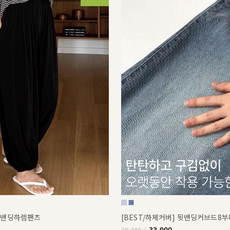
쿨밴딩하렘팬츠
[BEST/하체커버] 뒷밴딩커브드8
33,900
39,900