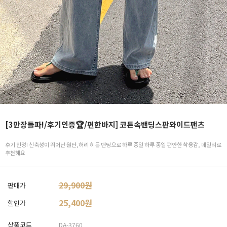
[3만장돌파!/후기인증🏆/편한바지] 코튼속밴딩스판와이드팬츠
후기 인정! 신축성이 뛰어난 원단,허리 히든 밴딩으로 하루 종일 하루 종일 편안한 착용감, 데일리로
추천해요
29,900원
판매가
25,400
원
할인가
상품코드
DA-3760