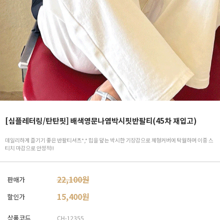
[심플레터링/탄탄핏] 배색영문나염박시핏반팔티(45차 재입고)
데일리하게 즐기기 좋은 반팔티셔츠*,* 힙을 덮는 박시한 기장감으로 체형커버에 탁월하며 이중 스
티치 마감으로 안정적!!
22,100원
판매가
15,400
원
할인가
상품코드
CH-12355