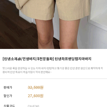
[린넨소재🧊/인생바지/8천장돌파] 린넨하프밴딩랩치마바지
멋스러운 룩을 완성하실 수 있는 치마 바지! 탄탄하고 통기성 좋은 린넨 혼방 원단으로 쾌적하게 착
용되며 린넨 특유의 까슬거림이 적어 편안해요~
32,500원
판매가
27,600
원
할인가
상품코드
CH-8740