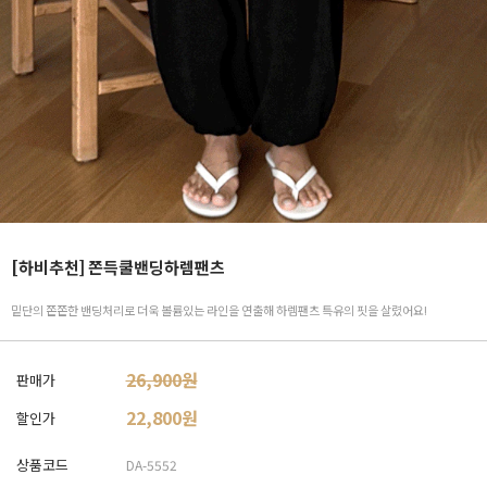
[하비추천] 쫀득쿨밴딩하렘팬츠
밑단의 쫀쫀한 밴딩처리로 더욱 볼륨있는 라인을 연출해 하렘팬츠 특유의 핏을 살렸어요!
26,900원
판매가
22,800
원
할인가
상품코드
DA-5552