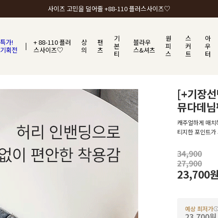
갠소 카카오톡 플친추가 +2,000원 혜택
갠소에서 가장 많이 사랑받는 BEST ITEM
기
원
스
아
특가!
+ 88-110 플러
상
팬
블라우
본
피
커
우
기획전
스사이즈♡
의
츠
스&셔츠
티
스
트
터
[+기장
뮤다데님
캐주얼하게 매치하
티지한 포인트가 
34,900
27,900
23,700
예상 최저가
23,700원