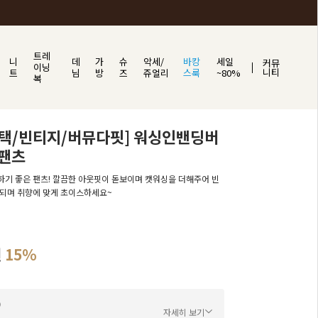
트레
니
데
가
슈
악세/
바캉
세일
커뮤
이닝
니티
트
님
방
즈
쥬얼리
스룩
~80%
복
선택/빈티지/버뮤다핏] 워싱인밴딩버
팬츠
기 좋은 팬츠! 깔끔한 아웃핏이 돋보이며 캣워싱을 더해주어 빈
되며 취향에 맞게 초이스하세요~
원
15%
자세히 보기