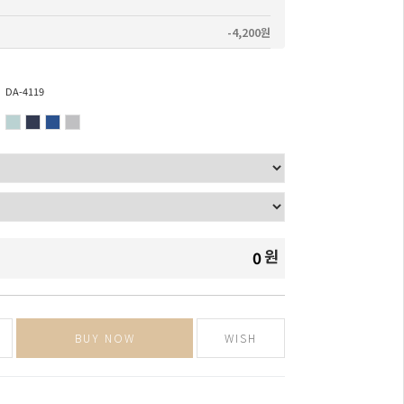
-4,200원
DA-4119
원
0
BUY NOW
WISH