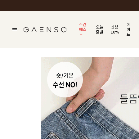
주간
메
오늘
신상
베스
이
출발
10%
트
드