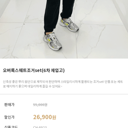
오버록스웨트조거set(6차 재입고)
신축성 좋은 쭈리 원단으로 제작되어 편안하며 스타일리시하게 활용되는 조거set! 단품 또는 세트
로 매치하기 좋으며 데일리하게 즐길 수 있어요~
판매가
55,000원
26,900
원
할인가
상품코드
CH-8923