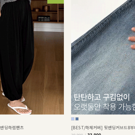
쿨밴딩하렘팬츠
[BEST/하체커버] 뒷밴딩커브드8
33,900
39,900