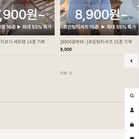
이지코디 세트템 16종 기획
[8900원부터~]프린팅티셔츠 15종 기획
8,900
리뷰 : 0