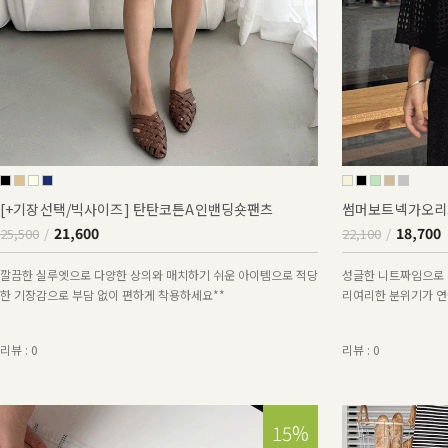
[+기장선택/빅사이즈] 탄탄코튼A인밴딩숏팬츠
썸머보트넥가오리
21,600
18,700
25,500
22,100
깔끔한 실루엣으로 다양한 상의와 매치하기 쉬운 아이템으로 적당
성글한 니트짜임으로 
한 기장감으로 부담 없이 편하게 착용하세요**
리여리한 분위기가 연출
리뷰 : 0
리뷰 : 0
15%