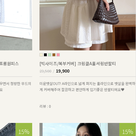
퍼프롱원피스
[빅사이즈/복부커버] 크링클A훌셔링반팔티
19,900
23,500
우면서 청량한 무드의
미운뱃살OUT! A라인으로 넓게 퍼지는 훌라인으로 뱃살을 완벽하
요
게 커버해주어 깔끔하고 편안하게 입기좋은 반팔티에요♥
리뷰 : 0
15%
15%