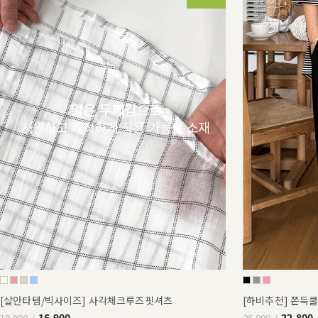
[살안타템/빅사이즈] 사각체크루즈핏셔츠
[하비추천] 쫀득
16,900
22,800
19,900
26,900