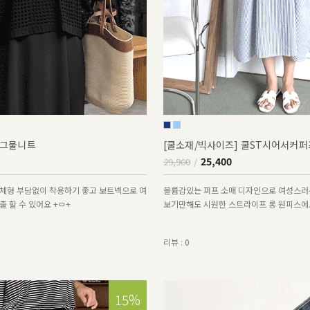
그물니트
[쿨소재/빅사이즈] 쿨ST시어서커
25,400
29,900
체형 부담없이 착용하기 좋고 보트넥으로 여
볼륨감있는 퍼프 소매 디자인으로 여성스러
 할 수 있어요 +ㅁ+
보기만해도 시원한 스트라이프 롱 원피스에
리뷰 : 0
15%