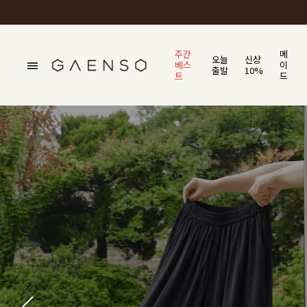
주간
메
오늘
신상
베스
이
출발
10%
트
드