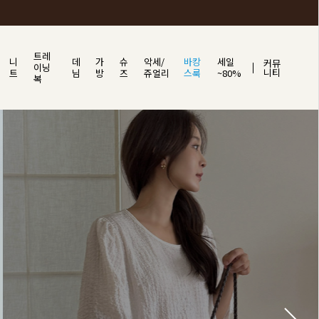
트레
니
데
가
슈
악세/
바캉
세일
커뮤
이닝
니티
트
님
방
즈
쥬얼리
스룩
~80%
복