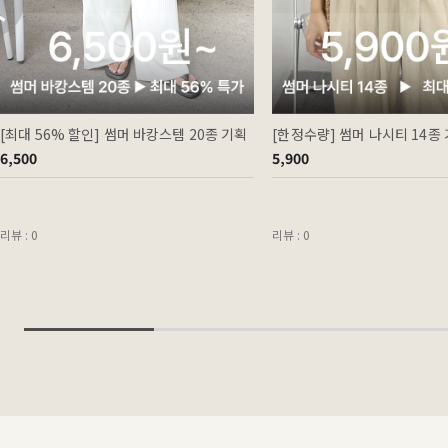
[최대 56% 할인] 썸머 바캉스템 20종 기획
[한정수량] 썸머 나시티 14종
6,500
5,900
리뷰 : 0
리뷰 : 0