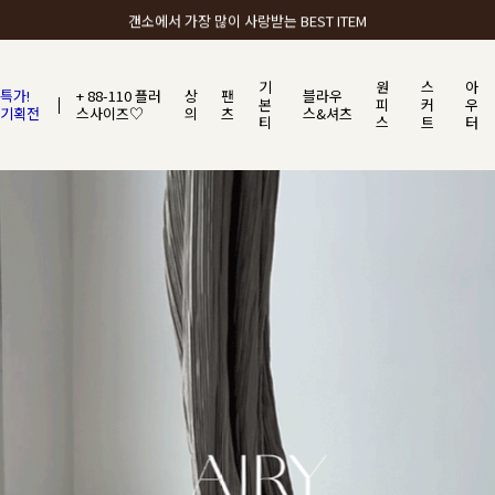
갠소에서 가장 많이 사랑받는 BEST ITEM
기
원
스
아
특가!
+ 88-110 플러
상
팬
블라우
본
피
커
우
기획전
스사이즈♡
의
츠
스&셔츠
티
스
트
터