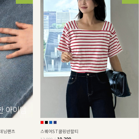
부데님팬츠
스퀘어ST쿨링반팔티
10,200
12,000