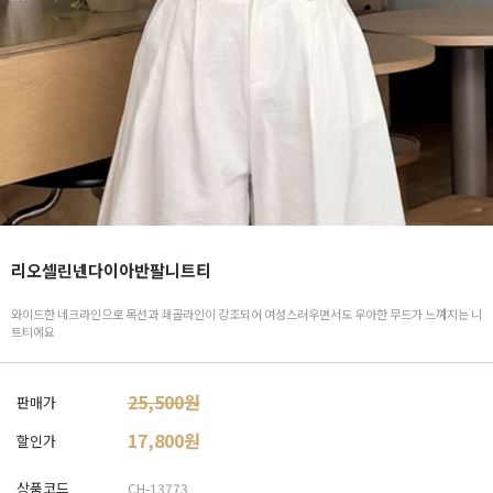
리오셀린넨다이아반팔니트티
와이드한 네크라인으로 목선과 쇄골라인이 강조되어 여성스러우면서도 우아한 무드가 느껴지는 니
트티에요
25,500원
판매가
17,800
원
할인가
상품코드
CH-13773