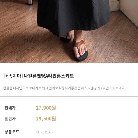
[+속치마] 나일론밴딩A라인롱스커트
깔끔한 디자인으로 코디가 쉬워 데일리로 착용하기좋은 전체 허리밴딩의 A라인 스커트에요
27,900원
판매가
19,500
원
할인가
상품코드
CH-13570