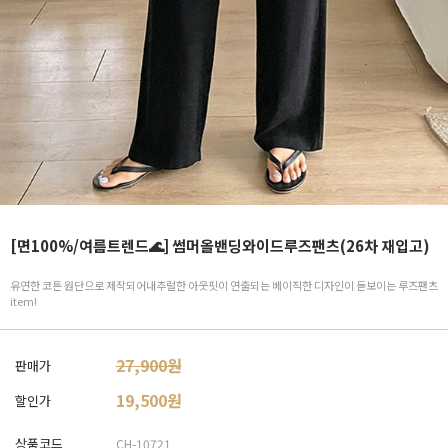
[면100%/여름트렌드🌊] 썸머올밴딩와이드루즈팬츠(26차 재입고)
유연한 코튼 원단으로 제작되어내추럴한 아웃핏이 연출되는 베이직한 디자인이 돋보이는 루즈팬츠
item!
27,900원
판매가
19,500
원
할인가
상품코드
CH-10721