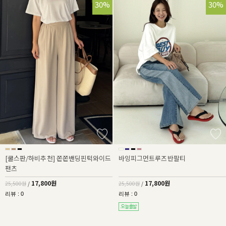
30%
30%
[쿨스판/하비추천] 쫀쫀밴딩핀턱와이드
바잉피그먼트루즈반팔티
팬츠
17,800원
17,800원
25,500원
/
25,500원
/
리뷰 : 0
리뷰 : 0