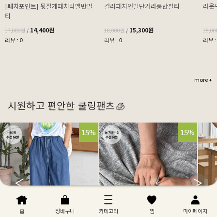
[패치포인트] 뒷절개패치라벨반팔
컬러패치언발단가라롱반팔티
라운
티
14,400원
15,300원
17,000원
/
18,000원
/
15,0
리뷰 : 0
리뷰 : 0
리뷰 :
more +
시원하고 편안한 쿨링팬츠🧊
32%
15%
32%
15%
홈
장바구니
카테고리
찜
마이페이지