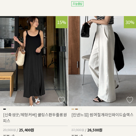
15%
30%
[신축성굿/체형커버] 쿨링스판두줄롱원
[린넨느낌] 썸머절개라인와이드슬랙스
피스
25,400원
26,500원
29,900원
/
37,900원
/