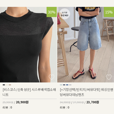
30%
32%
15%
[비스코스/신축성굿] 시스루배색캡소매
[+기장선택/빈티지/버뮤다핏] 워싱인밴
니트
딩버뮤다데님팬츠
20,900원
23,700원
29,900원
/
34,900원
/
27,900원
/
리뷰 : 0
리뷰 : 0