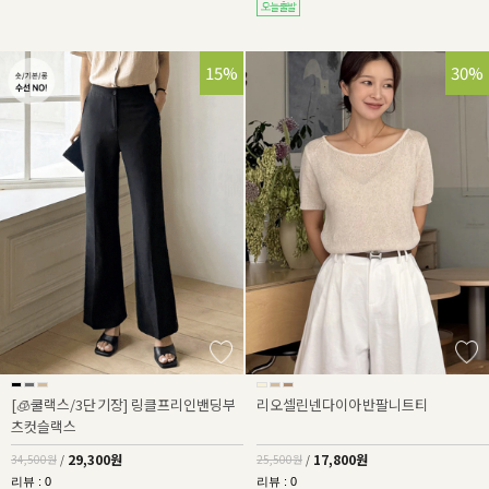
15%
30%
[🧊쿨랙스/3단기장] 링클프리인밴딩부
리오셀린넨다이아반팔니트티
츠컷슬랙스
29,300원
17,800원
34,500원
/
25,500원
/
리뷰 : 0
리뷰 : 0