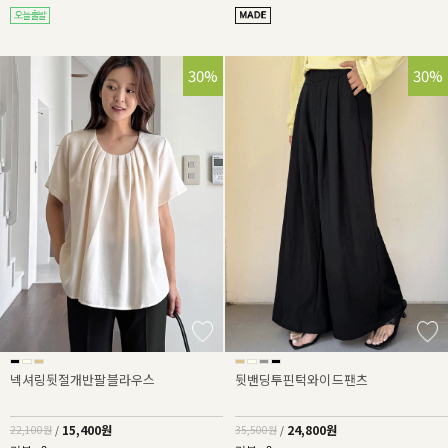
30%
30%
넥셔링뒷절개반팔블라우스
뒷밴딩투핀턱와이드팬츠
15,400원
24,800원
22,100원
/
35,500원
/