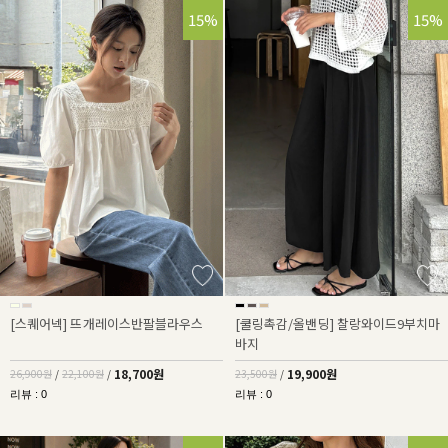
30%
15%
15%
[스퀘어넥] 뜨개레이스반팔블라우스
[쿨링촉감/올밴딩] 찰랑와이드9부치마
바지
18,700원
19,900원
26,900원
/
22,100원
/
23,500원
/
리뷰 : 0
리뷰 : 0