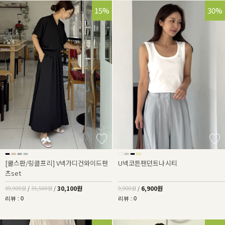
25%
15%
30%
[쿨스판/링클프리] V넥가디건와이드팬
U넥코튼팬던트나시티
츠set
30,100원
6,900원
39,900원
/
35,500원
/
9,900원
/
리뷰 : 0
리뷰 : 0