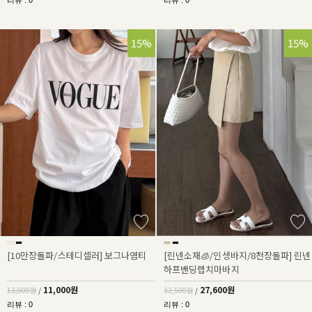
리뷰 : 0
리뷰 : 0
15%
15%
[10만장돌파/스테디셀러] 보그나염티
[린넨소재🧊/인생바지/8천장돌파] 린넨
하프밴딩랩치마바지
11,000원
27,600원
13,000원
/
32,500원
/
리뷰 : 0
리뷰 : 0