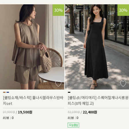
30%
30%
[쿨링소재/바스락] 훌나시블라우스반바
[쿨링🧊/여리여리] 스퀘어절개나시롱원
지set
피스(8차 재입고)
19,500원
22,400원
27,900원
/
32,100원
/
리뷰 : 0
리뷰 : 0