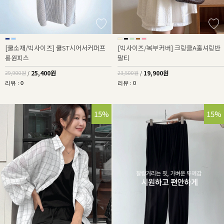
[쿨소재/빅사이즈] 쿨ST시어서커퍼프
[빅사이즈/복부커버] 크링클A훌셔링반
롱원피스
팔티
25,400원
19,900원
29,900원
/
23,500원
/
리뷰 : 0
리뷰 : 0
15%
15%