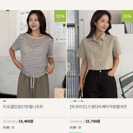
30%
30%
리오셀린넨ST반팔니트티
[빅사이즈] 스탠다드베이직반팔셔츠
16,400원
23,700원
23,500원
/
33,900원
/
리뷰 : 0
리뷰 : 0