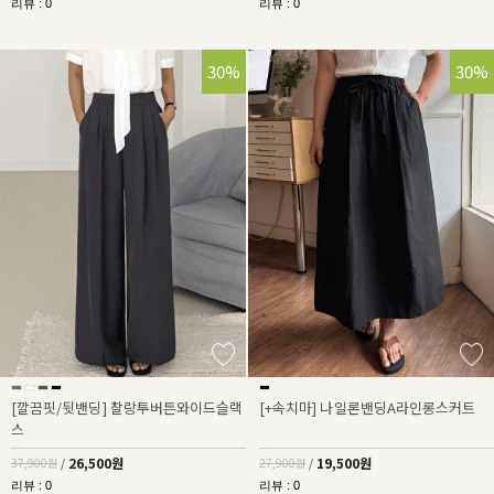
리뷰 : 0
리뷰 : 0
30%
30%
[깔끔핏/뒷밴딩] 찰랑투버튼와이드슬랙
[+속치마] 나일론밴딩A라인롱스커트
스
26,500원
19,500원
37,900원
/
27,900원
/
리뷰 : 0
리뷰 : 0