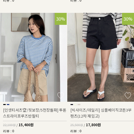
리뷰 : 0
리뷰 : 0
30%
30%
[인생티셔츠🏆/핏보장/5천장돌파] 투톤
[빅사이즈/데일리] 심플베이직코튼3부
스트라이프루즈반팔티
팬츠(12차 재입고)
15,400원
17,800원
22,100원
/
25,500원
/
리뷰 : 0
리뷰 : 0