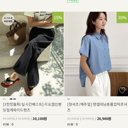
32%
15%
36%
30%
[3천장돌파/실시간베스트] 리오셀인밴
[청셔츠/캐주얼] 텐셀데님톤롤업하프셔
딩절개와이드팬츠
츠
30,100원
20,900원
44,500원
/
35,500원
/
32,500원
/
29,900원
/
리뷰 : 0
리뷰 : 0