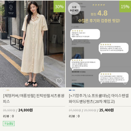
30%
32%
15%
[체형커버/여름반팔] 핀턱반팔셔츠롱원
[+기장추가/소프트쿨데님] 아이스텐셀
피스
와이드밴딩팬츠(28차 재입고)
24,800원
25,400원
35,500원
/
37,500원
/
29,900원
/
리뷰 : 0
리뷰 : 0