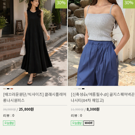
30%
30%
[매끄러운원단/빅사이즈] 클래시플레어
[신축성👍/여름필수🧊] 골지스퀘어넥끈
롱나시원피스
나시티(84차 재입고)
25,800원
8,300원
36,900원
/
11,900원
/
리뷰 : 0
리뷰 : 0