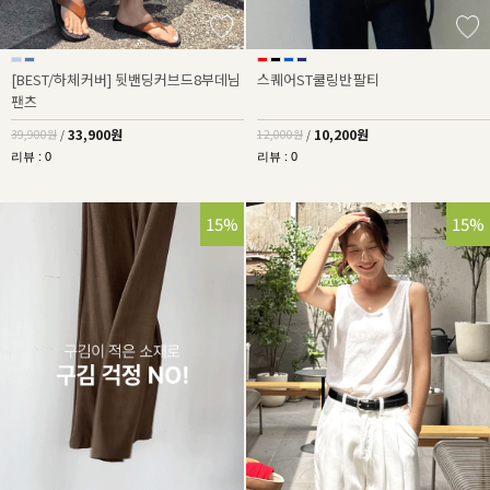
[BEST/하체커버] 뒷밴딩커브드8부데님
스퀘어ST쿨링반팔티
팬츠
33,900원
10,200원
39,900원
/
12,000원
/
리뷰 : 0
리뷰 : 0
15%
15%