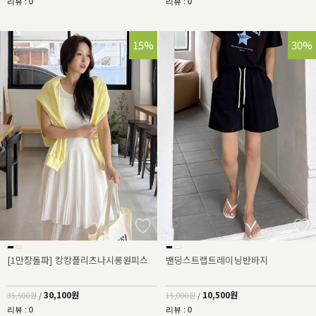
리뷰 : 0
리뷰 : 0
15%
30%
[1만장돌파] 캉캉플리츠나시롱원피스
밴딩스트랩트레이닝반바지
30,100원
10,500원
35,500원
/
15,000원
/
리뷰 : 0
리뷰 : 0