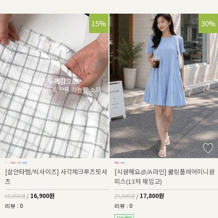
15%
30%
[살안타템/빅사이즈] 사각체크루즈핏셔
[시원해요🧊/A라인] 쿨링플레어미니원
츠
피스(13차 재입고)
16,900원
17,800원
19,900원
/
25,500원
/
리뷰 : 0
리뷰 : 0