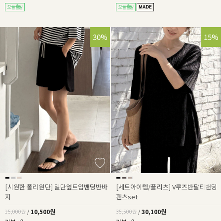
30%
15%
[시원한 폴리원단] 밑단옆트임밴딩반바
[세트아이템/플리츠] V루즈반팔티밴딩
지
팬츠set
10,500원
30,100원
15,000원
/
35,500원
/