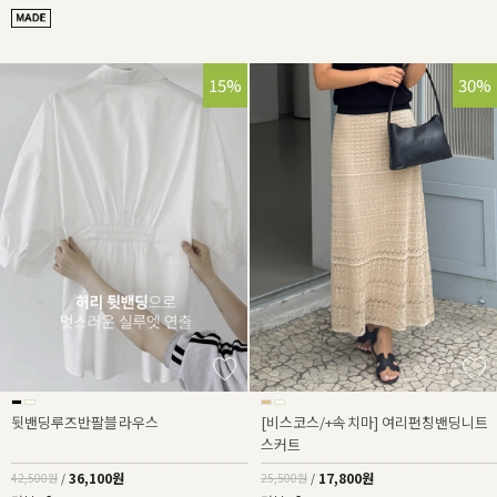
15%
30%
뒷밴딩루즈반팔블라우스
[비스코스/+속치마] 여리펀칭밴딩니트
스커트
36,100원
17,800원
42,500원
/
25,500원
/