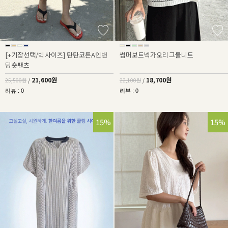
[+기장선택/빅사이즈] 탄탄코튼A인밴
썸머보트넥가오리그물니트
딩숏팬츠
21,600원
18,700원
25,500원
/
22,100원
/
리뷰 : 0
리뷰 : 0
15%
15%