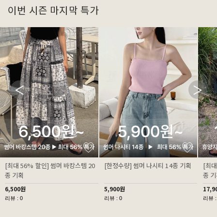
이번 시즌 마지막 특가
[최대 56% 할인] 썸머 바캉스템 20
[한정수량] 썸머 나시티 14종 기획
[최대
종 기획
종 
6,500원
5,900원
17,9
리뷰 : 0
리뷰 : 0
리뷰 :