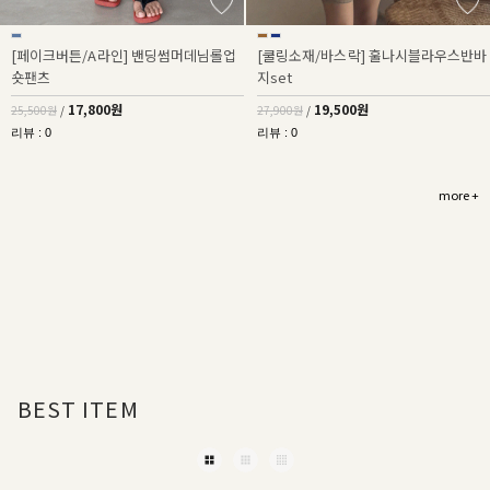
[페이크버튼/A라인] 밴딩썸머데님롤업
[쿨링소재/바스락] 훌나시블라우스반바
숏팬츠
지set
17,800원
19,500원
25,500원
/
27,900원
/
리뷰 : 0
리뷰 : 0
more +
BEST ITEM