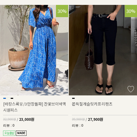
30%
30%
[바캉스룩👗/3만장돌파] 잔꽃브이넥맥
쫀득절개슬릿카프리팬츠
시원피스
23,000원
27,900원
32,900원
/
39,900원
/
리뷰 : 0
리뷰 : 0