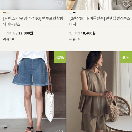
[린넨소재/구김걱정NO] 백투포켓찰랑
[2만장돌파!/여름필수] 린넨딥컬러루즈
와이드팬츠
나시티
33,900원
8,400원
39,900원
/
9,900원
/
리뷰 : 0
리뷰 : 0
30%
30%