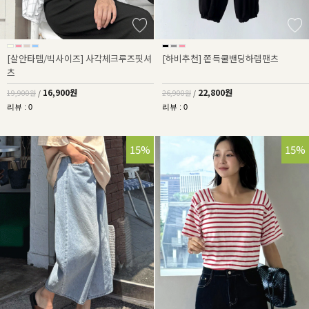
[살안타템/빅사이즈] 사각체크루즈핏셔
[하비추천] 쫀득쿨밴딩하렘팬츠
츠
16,900원
22,800원
19,900원
/
26,900원
/
리뷰 : 0
리뷰 : 0
15%
15%