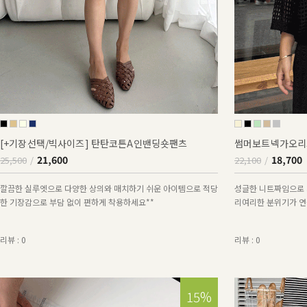
[+기장선택/빅사이즈] 탄탄코튼A인밴딩숏팬츠
썸머보트넥가오리
21,600
18,700
25,500
22,100
깔끔한 실루엣으로 다양한 상의와 매치하기 쉬운 아이템으로 적당
성글한 니트짜임으로 
한 기장감으로 부담 없이 편하게 착용하세요**
리여리한 분위기가 연출
리뷰 : 0
리뷰 : 0
15%