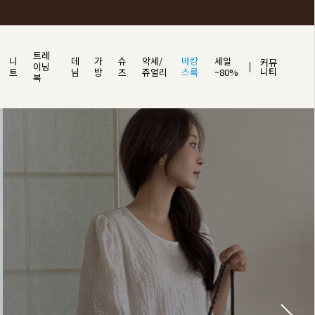
트레
니
데
가
슈
악세/
바캉
세일
커뮤
이닝
니티
트
님
방
즈
쥬얼리
스룩
~80%
복