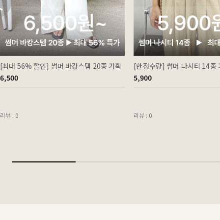
[최대 56% 할인] 썸머 바캉스템 20종 기획
[한정수량] 썸머 나시티 14종
6,500
5,900
리뷰 : 0
리뷰 : 0