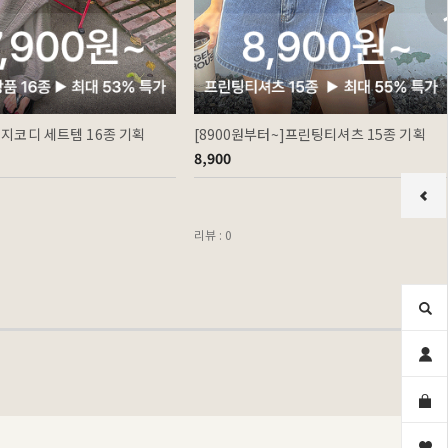
이지코디 세트템 16종 기획
[8900원부터~]프린팅티셔츠 15종 기획
8,900
리뷰 : 0