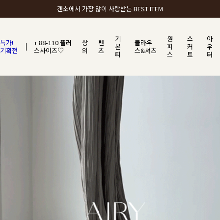
갠소에서 가장 많이 사랑받는 BEST ITEM
기
원
스
아
특가!
+ 88-110 플러
상
팬
블라우
본
피
커
우
기획전
스사이즈♡
의
츠
스&셔츠
티
스
트
터