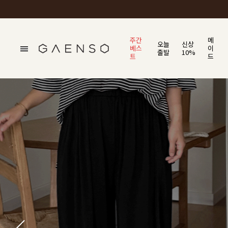
주간
메
오늘
신상
베스
이
출발
10%
트
드