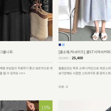
그물니트
[쿨소재/빅사이즈] 쿨ST시어서커
25,400
29,900
체형 부담없이 착용하기 좋고 보트넥으로 여
볼륨감있는 퍼프 소매 디자인으로 여성스러
 할 수 있어요 +ㅁ+
보기만해도 시원한 스트라이프 롱 원피스에
리뷰 : 0
15%