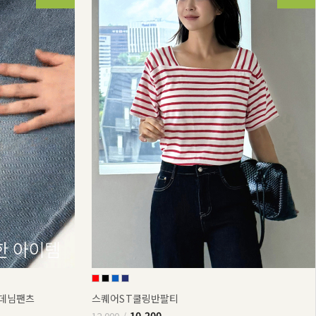
부데님팬츠
스퀘어ST쿨링반팔티
10,200
12,000