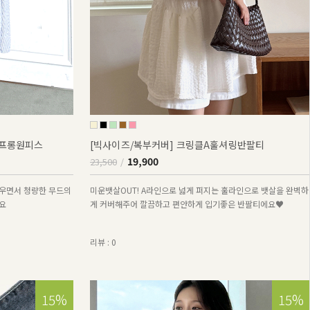
퍼프롱원피스
[빅사이즈/복부커버] 크링클A훌셔링반팔티
19,900
23,500
우면서 청량한 무드의
미운뱃살OUT! A라인으로 넓게 퍼지는 훌라인으로 뱃살을 완벽하
요
게 커버해주어 깔끔하고 편안하게 입기좋은 반팔티에요♥
리뷰 : 0
15%
15%