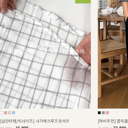
[살안타템/빅사이즈] 사각체크루즈핏셔츠
[하비추천] 쫀득
16,900
22,800
19,900
26,900