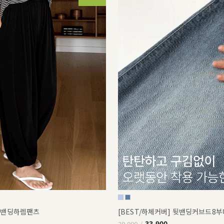
쿨밴딩하렘팬츠
[BEST/하체커버] 뒷밴딩커브드8
33,900
39,900