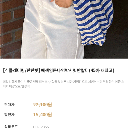
[심플레터링/탄탄핏] 배색영문나염박시핏반팔티(45차 재입고)
데일리하게 즐기기 좋은 반팔티셔츠*,* 힙을 덮는 박시한 기장감으로 체형커버에 탁월하며 이중 스
티치 마감으로 안정적!!
22,100원
판매가
15,400
원
할인가
상품코드
CH-12355