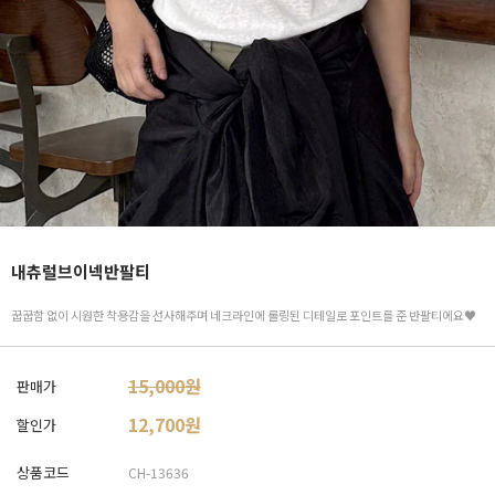
내츄럴브이넥반팔티
꿉꿉함 없이 시원한 착용감을 선사해주며 네크라인에 롤링된 디테일로 포인트를 준 반팔티에요♥
15,000원
판매가
12,700
원
할인가
상품코드
CH-13636