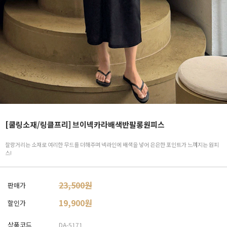
[쿨링소재/링클프리] 브이넥카라배색반팔롱원피스
찰랑거리는 소재로 여리한 무드를 더해주며 넥라인에 배색을 넣어 은은한 포인트가 느껴지는 원피
스!
23,500원
판매가
19,900
원
할인가
상품코드
DA-5171