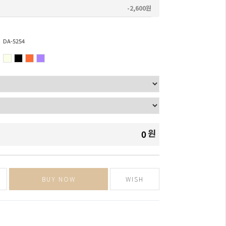
-2,600원
DA-5254
원
0
BUY NOW
WISH