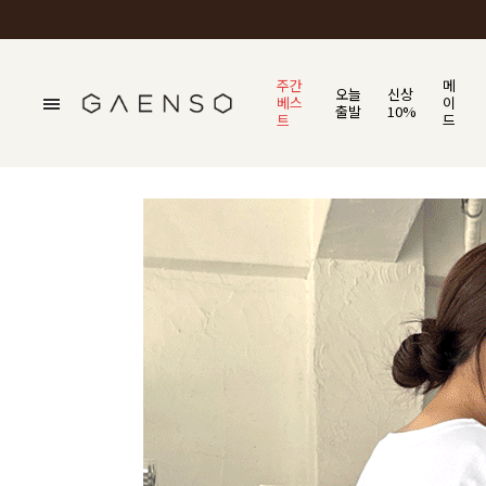
주간
메
오늘
신상
베스
이
출발
10%
트
드