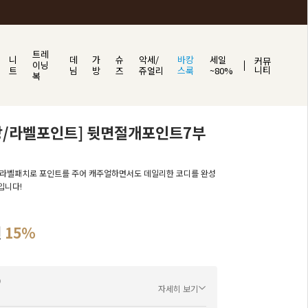
트레
니
데
가
슈
악세/
바캉
세일
커뮤
이닝
니티
트
님
방
즈
쥬얼리
스룩
~80%
복
장/라벨포인트] 뒷면절개포인트7부
 라벨패치로 포인트를 주어 캐주얼하면서도 데일리한 코디를 완성
입니다!
원
15%
자세히 보기