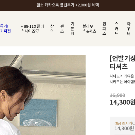
갠소에서 가장 많이 사랑받는 BEST ITEM
기
원
스
아
특가!
+ 88-110 플러
상
팬
블라우
본
피
커
우
기획전
스사이즈♡
의
츠
스&셔츠
티
스
트
터
[언발기
티셔츠
사이드의 귀여운
시켜주는 아이템
16,900
14,300
예상 최저가
14,300원