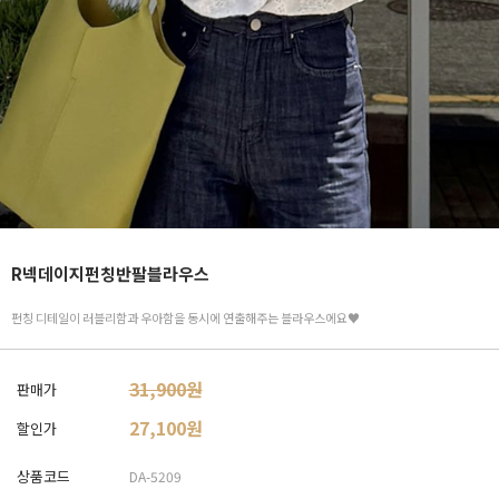
R넥데이지펀칭반팔블라우스
펀칭 디테일이 러블리함과 우아함을 동시에 연출해주는 블라우스에요♥
31,900원
판매가
27,100
원
할인가
상품코드
DA-5209