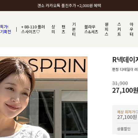
갠소에서 가장 많이 사랑받는 BEST ITEM
기
원
스
아
특가!
+ 88-110 플러
상
팬
블라우
본
피
커
우
기획전
스사이즈♡
의
츠
스&셔츠
티
스
트
터
R넥데이
펀칭 디테일이 
31,900
27,100
예상 최저가
27,100원
상품할인