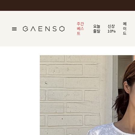
주간
메
오늘
신상
베스
이
출발
10%
트
드