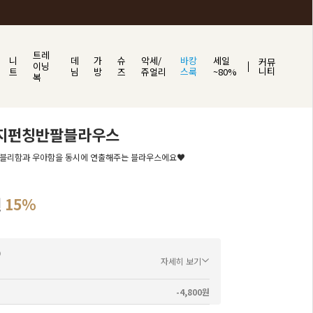
트레
니
데
가
슈
악세/
바캉
세일
커뮤
이닝
니티
트
님
방
즈
쥬얼리
스룩
~80%
복
지펀칭반팔블라우스
러블리함과 우아함을 동시에 연출해주는 블라우스에요♥
원
15%
자세히 보기
-4,800원