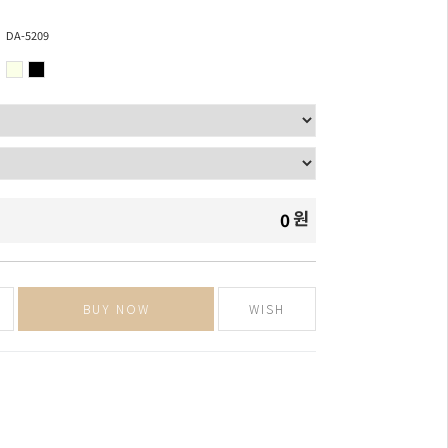
DA-5209
원
0
BUY NOW
WISH