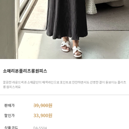
소매리본플리츠롱원피스
깔끔한 라운드넥과 소매끝단의 배색라인으로 포인트로 잔잔하면서도 선명한 결이 돋보이는 플리츠
롱 원피스에요
39,900원
판매가
33,900
원
할인가
상품코드
DA-5504