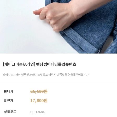
[페이크버튼/A라인] 밴딩썸머데님롤업숏팬츠
넓어지는 A라인 실루엣과 와이드핏으로 허벅지 반쪽핏을 연출해주어요 *ㅁ*
25,500원
판매가
17,800
원
할인가
상품코드
CH-13684