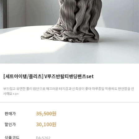
[세트아이템/플리츠] V루즈반팔티밴딩팬츠set
부드럽고 유연한 폴리 원단으로 매끄러운 터치감과 신축성이 좋아 하루종일 착용에도 편안함을 선
사해요+a+
35,500원
판매가
30,100
원
할인가
상품코드
DA-5262