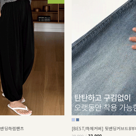
쿨밴딩하렘팬츠
[BEST/하체커버] 뒷밴딩커브드8
33,900
39,900