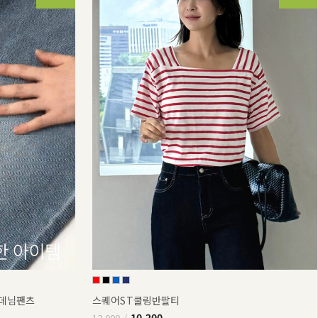
부데님팬츠
스퀘어ST쿨링반팔티
10,200
12,000