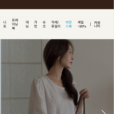
트레
니
데
가
슈
악세/
바캉
세일
커뮤
이닝
니티
트
님
방
즈
쥬얼리
스룩
~80%
복