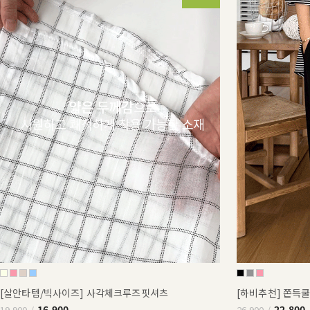
[살안타템/빅사이즈] 사각체크루즈핏셔츠
[하비추천] 쫀득
16,900
22,800
19,900
26,900