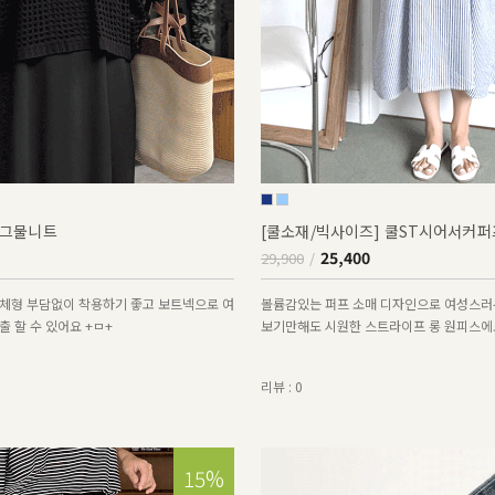
그물니트
[쿨소재/빅사이즈] 쿨ST시어서커
25,400
29,900
체형 부담없이 착용하기 좋고 보트넥으로 여
볼륨감있는 퍼프 소매 디자인으로 여성스러
 할 수 있어요 +ㅁ+
보기만해도 시원한 스트라이프 롱 원피스에
리뷰 : 0
15%