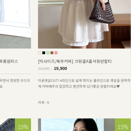
퍼프롱원피스
[빅사이즈/복부커버] 크링클A훌셔링반팔티
19,900
23,500
우면서 청량한 무드의
미운뱃살OUT! A라인으로 넓게 퍼지는 훌라인으로 뱃살을 완벽하
요
게 커버해주어 깔끔하고 편안하게 입기좋은 반팔티에요♥
리뷰 : 0
15%
15%