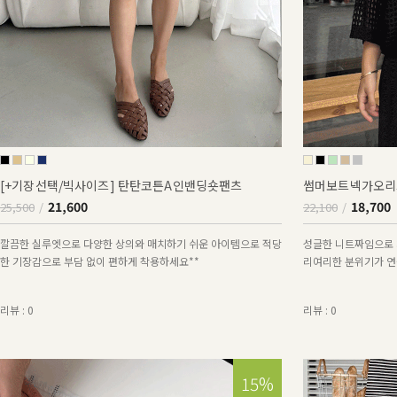
[+기장선택/빅사이즈] 탄탄코튼A인밴딩숏팬츠
썸머보트넥가오리
21,600
18,700
25,500
22,100
깔끔한 실루엣으로 다양한 상의와 매치하기 쉬운 아이템으로 적당
성글한 니트짜임으로 
한 기장감으로 부담 없이 편하게 착용하세요**
리여리한 분위기가 연출
리뷰 : 0
리뷰 : 0
15%