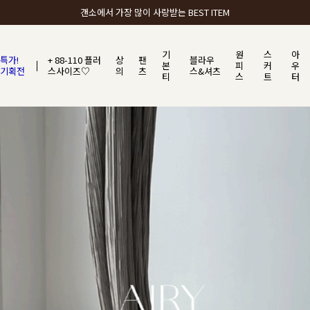
갠소에서 가장 많이 사랑받는 BEST ITEM
기
원
스
아
특가!
+ 88-110 플러
상
팬
블라우
본
피
커
우
기획전
스사이즈♡
의
츠
스&셔츠
티
스
트
터