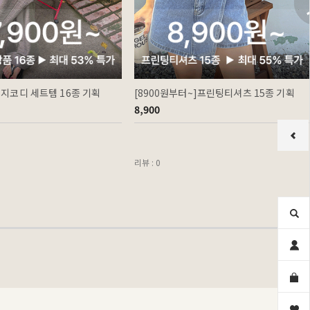
이지코디 세트템 16종 기획
[8900원부터~]프린팅티셔츠 15종 기획
8,900
리뷰 : 0