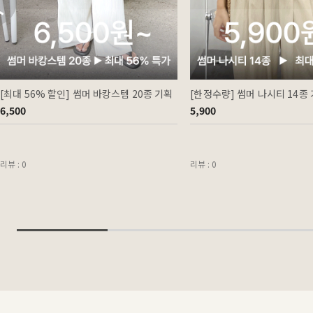
[최대 56% 할인] 썸머 바캉스템 20종 기획
[한정수량] 썸머 나시티 14종
6,500
5,900
리뷰 : 0
리뷰 : 0