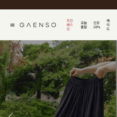
주간
메
오늘
신상
베스
이
출발
10%
트
드