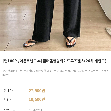
[면100%/여름트렌드🌊] 썸머올밴딩와이드루즈팬츠(26차 재입고)
유연한 코튼 원단으로 제작되어내추럴한 아웃핏이 연출되는 베이직한 디자인이 돋보이는 루즈팬츠
item!
27,900원
판매가
19,500
원
할인가
상품코드
CH-10721