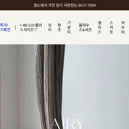
갠소에서 가장 많이 사랑받는 BEST ITEM
기
원
스
아
특가!
+ 88-110 플러
상
팬
블라우
본
피
커
우
기획전
스사이즈♡
의
츠
스&셔츠
티
스
트
터