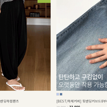
쿨밴딩하렘팬츠
[BEST/하체커버] 뒷밴딩커브드8
33,900
39,900