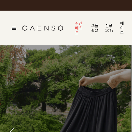
주간
메
오늘
신상
베스
이
출발
10%
트
드