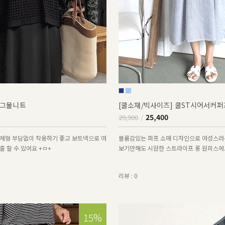
그물니트
[쿨소재/빅사이즈] 쿨ST시어서커
25,400
29,900
체형 부담없이 착용하기 좋고 보트넥으로 여
볼륨감있는 퍼프 소매 디자인으로 여성스러
 할 수 있어요 +ㅁ+
보기만해도 시원한 스트라이프 롱 원피스에
리뷰 : 0
15%