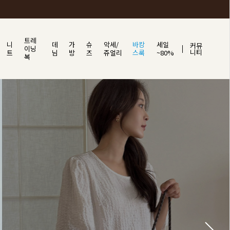
트레
니
데
가
슈
악세/
바캉
세일
커뮤
이닝
니티
트
님
방
즈
쥬얼리
스룩
~80%
복