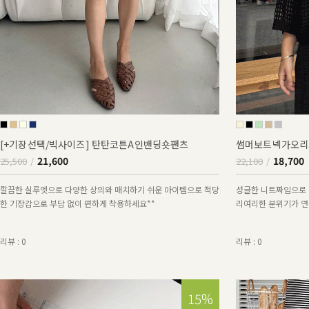
[+기장선택/빅사이즈] 탄탄코튼A인밴딩숏팬츠
썸머보트넥가오리
21,600
18,700
25,500
22,100
깔끔한 실루엣으로 다양한 상의와 매치하기 쉬운 아이템으로 적당
성글한 니트짜임으로 
한 기장감으로 부담 없이 편하게 착용하세요**
리여리한 분위기가 연출
리뷰 : 0
리뷰 : 0
15%