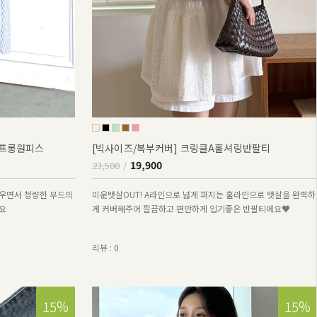
퍼프롱원피스
[빅사이즈/복부커버] 크링클A훌셔링반팔티
19,900
23,500
우면서 청량한 무드의
미운뱃살OUT! A라인으로 넓게 퍼지는 훌라인으로 뱃살을 완벽하
요
게 커버해주어 깔끔하고 편안하게 입기좋은 반팔티에요♥
리뷰 : 0
15%
15%