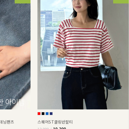
부데님팬츠
스퀘어ST쿨링반팔티
10,200
12,000