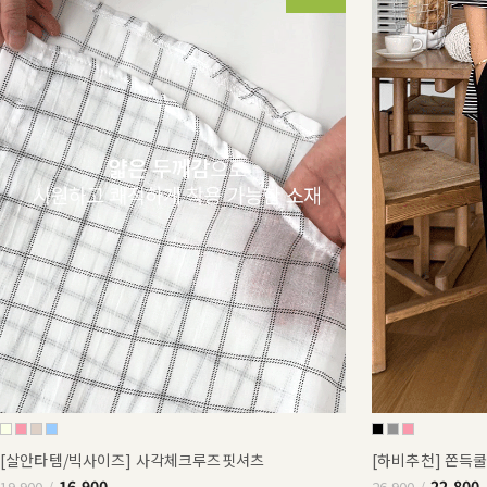
[살안타템/빅사이즈] 사각체크루즈핏셔츠
[하비추천] 쫀득
16,900
22,800
19,900
26,900