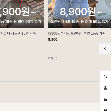
이지코디 세트템 16종 기획
[8900원부터~]프린팅티셔츠 15종 기획
8,900
리뷰 : 0