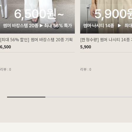
[최대 56% 할인] 썸머 바캉스템 20종 기획
[한정수량] 썸머 나시티 14종
6,500
5,900
리뷰 : 0
리뷰 : 0