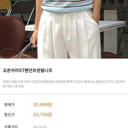
오픈카라ST팬던트반팔니트
자연스러운 오픈 카라 디자인에 알록달록 다채로운 배색디자인이 돋보이는 펜던트장식의 스트라이
프 카라 니트에요
27,900원
판매가
23,700
원
할인가
상품코드
DA-5416