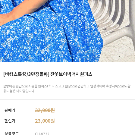
[바캉스룩👗/3만장돌파] 잔꽃브이넥맥시원피스
찰랑이는 원단으로 시원한 원피스! 허리 스모크 밴딩으로 편안하고 안정적이며 휴양지룩으로도 활
용도 높은 아이템입니다~
32,900원
판매가
23,000
원
할인가
상품코드
CH-8732