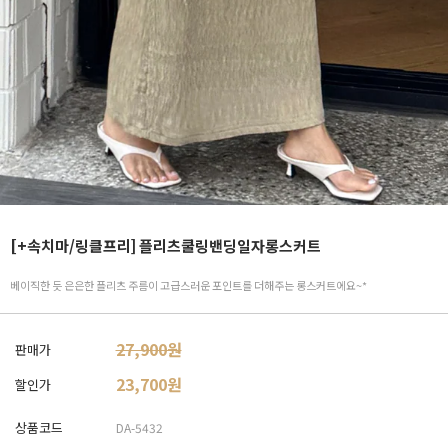
[+속치마/링클프리] 플리츠쿨링밴딩일자롱스커트
베이직한 듯 은은한 플리츠 주름이 고급스러운 포인트를 더해주는 롱스커트에요~*
27,900원
판매가
23,700
원
할인가
상품코드
DA-5432