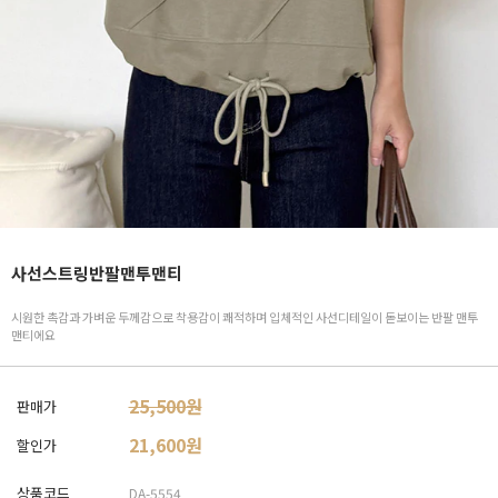
사선스트링반팔맨투맨티
시원한 촉감과 가벼운 두께감으로 착용감이 쾌적하며 입체적인 사선디테일이 돋보이는 반팔 맨투
맨티에요
25,500원
판매가
21,600
원
할인가
상품코드
DA-5554